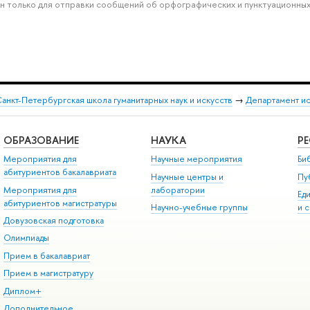
н только для отправки сообщений об орфографических и пунктуационных
анкт-Петербургская школа гуманитарных наук и искусств
→
Департамент и
ОБРАЗОВАНИЕ
НАУКА
Р
Мероприятия для
Научные мероприятия
Би
абитуриентов бакалавриата
Научные центры и
Пу
Мероприятия для
лаборатории
Ед
абитуриентов магистратуры
Научно-учебные группы
и 
Довузовская подготовка
Олимпиады
Прием в бакалавриат
Прием в магистратуру
Диплом+
Дополнительное