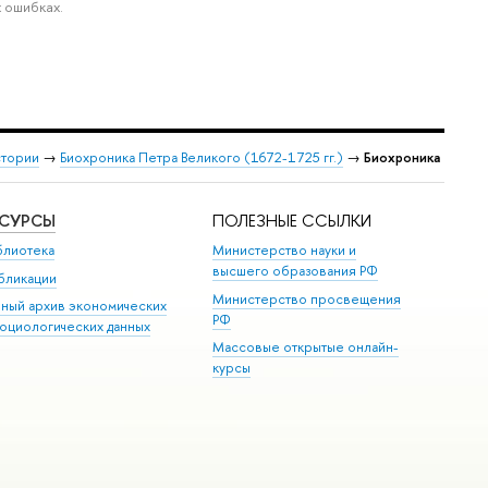
 ошибках.
стории
→
Биохроника Петра Великого (1672-1725 гг.)
→
Биохроника
ЕСУРСЫ
ПОЛЕЗНЫЕ ССЫЛКИ
блиотека
Министерство науки и
высшего образования РФ
бликации
Министерство просвещения
иный архив экономических
РФ
социологических данных
Массовые открытые онлайн-
курсы