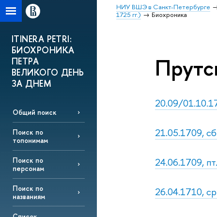
НИУ ВШЭ в Санкт-Петербурге
1725 гг.)
Биохроника
ITINERA PETRI:
БИОХРОНИКА
Прутс
ПЕТРА
ВЕЛИКОГО ДЕНЬ
ЗА ДНЕМ
20.09/01.10.17
Общий поиск
21.05.1709, сб
Поиск по
топонимам
24.06.1709, пт
Поиск по
персонам
Поиск по
26.04.1710, ср
названиям
Список