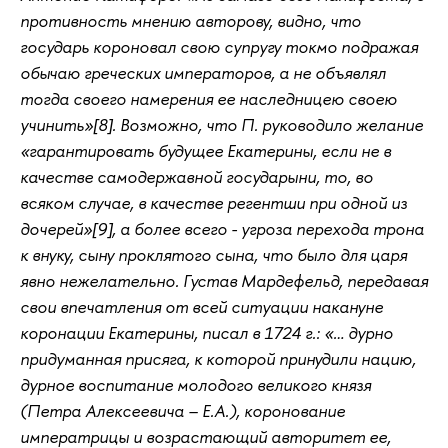
противность мнению авторову, видно, что
государь короновал свою супругу токмо подражая
обычаю греческих императоров, а не объявлял
тогда своего намерения ее наследницею своею
учинить»[8]. Возможно, что П. руководило желание
«гарантировать будущее Екатерины, если не в
качестве самодержавной государыни, то, во
всяком случае, в качестве регентши при одной из
дочерей»[9], а более всего - угроза перехода трона
к внуку, сыну проклятого сына, что было для царя
явно нежелательно. Густав Мардефельд, передавая
свои впечатления от всей ситуации накануне
коронации Екатерины, писал в 1724 г.: «… дурно
придуманная присяга, к которой принудили нацию,
дурное воспитание молодого великого князя
(Петра Алексеевича – Е.А.), коронование
императрицы и возрастающий авторитет ее,