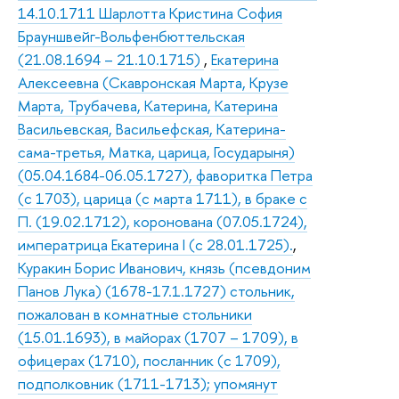
14.10.1711 Шарлотта Кристина София
Брауншвейг-Вольфенбюттельская
(21.08.1694 – 21.10.1715)
,
Екатерина
Алексеевна (Скавронская Марта, Крузе
Марта, Трубачева, Катерина, Катерина
Васильевская, Васильефская, Катерина-
сама-третья, Матка, царица, Государыня)
(05.04.1684-06.05.1727), фаворитка Петра
(с 1703), царица (с марта 1711), в браке с
П. (19.02.1712), коронована (07.05.1724),
императрица Екатерина I (с 28.01.1725).
,
Куракин Борис Иванович, князь (псевдоним
Панов Лука) (1678-17.1.1727) стольник,
пожалован в комнатные стольники
(15.01.1693), в майорах (1707 – 1709), в
офицерах (1710), посланник (с 1709),
подполковник (1711-1713); упомянут