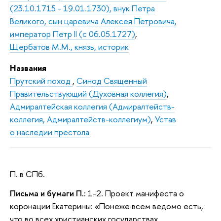
(23.10.1715 - 19.01.1730), внук Петра
Великого, сын царевича Алексея Петровича,
император Петр II (с 06.05.1727)
,
Щербатов М.М., князь, историк
Названия
Прутский поход
,
Синод Священный
Правительствующий (Духовная коллегия)
,
Адмиралтейская коллегия (Адмиралтейств-
коллегия, Адмиралтейств-коллегиум)
,
Устав
о наследии престола
П. в СПб.
Письма и бумаги П.:
1-2. Проект манифеста о
коронации Екатерины: «Понеже всем ведомо есть,
что во всех христианских государствах