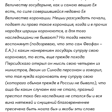
Величеству государыне, как и самою вещию Ея
есть, по силе совершившейся недавно Ея
Величества коронации. Нецыи разсуждать почали,
подает ли право такое коронация, когда и в прочих
народах царицы короноются, а для того
наследницами не бывают? Но тогда некто
воспомянут (подозреваю, что это сам Феофан –
Е.А.) с каким намерением государь супругу свою
короновал, то есть, еще прежде похода
Персидскаго открыл он мысль свою четырем из
министров, двоим из Синода персонам и говорил,
что тая нужда короновать ему супругу свою
(котораго обычая прежде в России не бывало), что
аща бы каким случаем его не стало, празный
престол тако без наследника не стался бы и вся
вина мятежей и смущений благовременнее
пресечена быть могла бы» и якобы эти слова