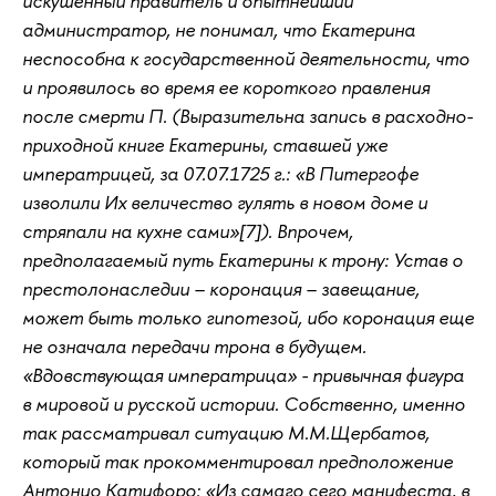
искушенный правитель и опытнейший
администратор, не понимал, что Екатерина
неспособна к государственной деятельности, что
и проявилось во время ее короткого правления
после смерти П. (Выразительна запись в расходно-
приходной книге Екатерины, ставшей уже
императрицей, за 07.07.1725 г.: «В Питергофе
изволили Их величество гулять в новом доме и
стряпали на кухне сами»[7]). Впрочем,
предполагаемый путь Екатерины к трону: Устав о
престолонаследии – коронация – завещание,
может быть только гипотезой, ибо коронация еще
не означала передачи трона в будущем.
«Вдовствующая императрица» - привычная фигура
в мировой и русской истории. Собственно, именно
так рассматривал ситуацию М.М.Щербатов,
который так прокомментировал предположение
Антонио Катифоро: «Из самаго сего манифеста, в