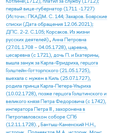
Котлине(1712), платил за службу (1712);
первый вице-губернатор (1711 -1727)
(Источн.: ПКАДМ. С. 144; Захаров. Боярские
списки (Дата обращения 12.06.2021);
ДПС. 2-2. С.105; Корсаков. Из жизни
русских деятелей).
,
Анна Петровна
(27.01.1708 – 04.05.1728), царевна,
цесаревна (с 1721), дочь П. и Екатерины,
вышла замуж за Карла-Фридриха, герцога
Голштейн-Готторпского (21.05.1725),
выехала с мужем в Киль (25.07.1727),
родила принца Карла-Петера-Ульриха
(10.02.1728), позже герцога Голштинского и
великого князя Петра Федоровича (с 1742),
императора Петра III , захоронена в
Петропавловском соборе СПб
(12.11.1728).
,
Бантыш-Каменский Н.Н.,
историк
,
Полиевктов М.А., историк
,
Монс