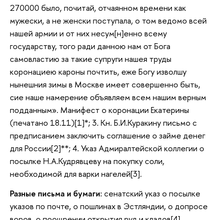
270000 было, почитай, отчаянном времени как
мужески, а не женски поступала, о том ведомо всей
нашей армии и от них несум[н]енно всему
государству, того ради данною нам от Бога
самовластию за такие супруги нашея труды
коронациею кароны почтить, еже Богу изволшу
нынешния зимы в Москве имеет совершенно быть,
сие наше намерение объявляем всем нашим верным
подданным». Манифест о коронации Екатерины
(печатано 18.11)[1]*; 3. Кн. Б.И.Куракину письмо с
предписанием заключить соглашение о займе денег
для России[2]**; 4. Указ Адмиралтейской коллегии о
посылке Н.А.Кудрявцеву на покупку соли,
необходимой для варки нагелей[3].
Разные письма и бумаги:
сенатский указ о посылке
указов по почте, о пошлинах в Эстляндии, о допросе
воров, о поощрении открытия руд и кладов[4].