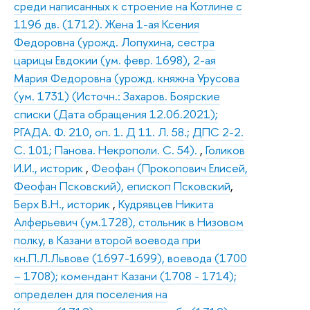
среди написанных к строение на Котлине с
1196 дв. (1712). Жена 1-ая Ксения
Федоровна (урожд. Лопухина, сестра
царицы Евдокии (ум. февр. 1698), 2-ая
Мария Федоровна (урожд. княжна Урусова
(ум. 1731) (Источн.: Захаров. Боярские
списки (Дата обращения 12.06.2021);
РГАДА. Ф. 210, оп. 1. Д 11. Л. 58.; ДПС 2-2.
С. 101; Панова. Некрополи. С. 54).
,
Голиков
И.И., историк
,
Феофан (Прокопович Елисей,
Феофан Псковский), епископ Псковский
,
Берх В.Н., историк
,
Кудрявцев Никита
Алферьевич (ум.1728), стольник в Низовом
полку, в Казани второй воевода при
кн.П.Л.Львове (1697-1699), воевода (1700
– 1708); комендант Казани (1708 - 1714);
определен для поселения на