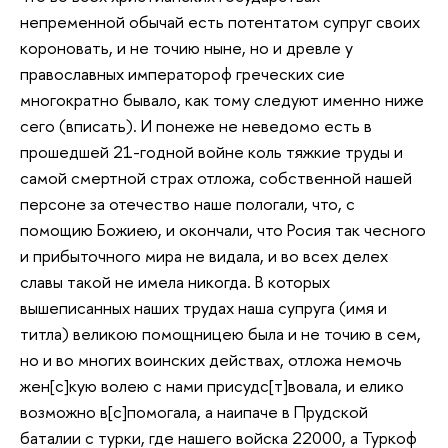
непременной обычай есть потентатом супруг своих
короновать, и не точию ныне, но и древле у
православных императороф греческих сие
многократно бывало, как тому следуют именно ниже
сего (вписать). И понеже не неведомо есть в
прошедшей 21-годной войне коль тяжкие труды и
самой смертной страх отложа, собственной нашей
персоне за отечество наше пологали, что, с
помощию Божиею, и окончали, что Росия так чесного
и прибыточного мира не видала, и во всех делех
славы такой не имела никогда. В которых
вышеписанных наших трудах наша супруга (имя и
титла) великою помощницею была и не точию в сем,
но и во многих воинских действах, отложа немочь
жен[с]кую волею с нами присудс[т]вовала, и елико
возможно в[с]помогала, а наипаче в Прудской
баталии с турки, где нашего войска 22000, а Туркоф