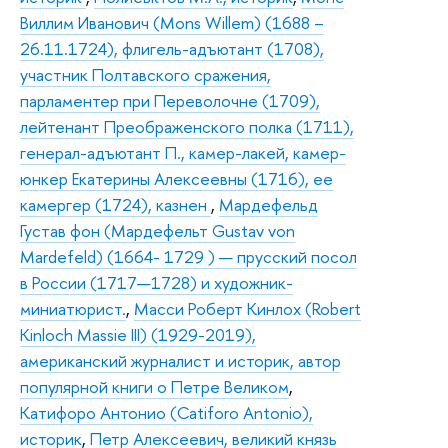
Виллим Иванович (Mons Willem) (1688 –
26.11.1724), флигель-адъютант (1708),
участник Полтавского сражения,
парламентер при Переволочне (1709),
лейтенант Преображенского полка (1711),
генерал-адъютант П., камер-лакей, камер-
юнкер Екатерины Алексеевны (1716), ее
камергер (1724), казнен
,
Мардефельд
Густав фон (Мардефельт Gustav von
Mardefeld) (1664- 1729 ) — прусский посол
в России (1717—1728) и художник-
миниатюрист.
,
Масси Роберт Кинлох (Robert
Kinloch Massie III) (1929-2019),
американский журналист и историк, автор
популярной книги о Петре Великом
,
Катифоро Антонио (Catiforo Antonio),
историк
,
Петр Алексеевич, великий князь