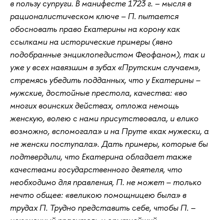
в пользу супруги. В манифесте 1723 г. – мысля в
рационалистическом ключе – П. пытается
обосновать право Екатерины на корону как
ссылками на исторические примеры (явно
подобранные энциклопедистом Феофаном), так и
уже у всех навязшим в зубах «Прутским случаем»,
стремясь убедить подданных, что у Екатерины –
мужские, достойные престола, качества: «во
многих воинских действах, отложа немощь
женскую, волею с нами присутствовала, и елико
возможно, вспомогала» и на Пруте «как мужески, а
не женски поступала». Дать примеры, которые бы
подтвердили, что Екатерина обладает также
качествами государственного деятеля, что
необходимо для правления, П. не может – только
нечто общее: «великою помощницею была» в
трудах П. Трудно представить себе, чтобы П. –