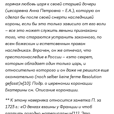
горячая любовь царя к своей старшей дочери
(цесаревна Анна Петровна – Е.А.), которую он
сделал бы после своей смерти наследницей
короны, если бы это только зависило от его воли
– все это может служить явными признаками
того, что стараются устранить законного, по
всем божеским и естетсвенным правам
наследника». Впрочем, он же отмечал, что
престолонаследие в России – «это секрет,
которым обладает один только царь, и
относительно которого и он даже не решился еще
окончательно (
noch selber keine ferme Resolution
gefasst
)»[10]. Подр. о церемонии коронации
Екатерины см. Описание коронации.
** К этому наверняка относится заметка П. за
1723 г.: «О денгах взаимы у Франции и чтоб
платить погодно материалами»[11]. Это