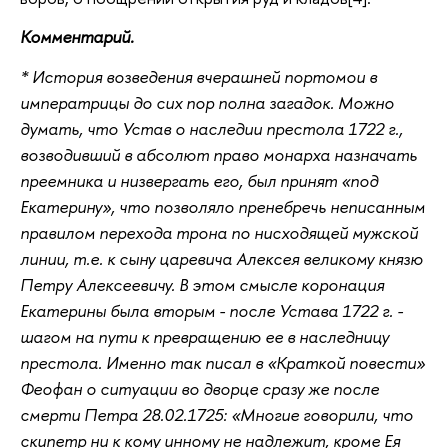
Комментарий.
* История возведения вчерашней портомои в
императрицы до сих пор полна загадок. Можно
думать, что Устав о наследии престола 1722 г.,
возводивший в абсолют право монарха назначать
преемника и низвергать его, был принят «под
Екатерину», что позволяло пренебречь неписанным
правилом перехода трона по нисходящей мужской
линии, т.е. к сыну царевича Алексея великому князю
Петру Алексеевичу. В этом смысле коронация
Екатерины была вторым - после Устава 1722 г. -
шагом на пути к превращению ее в наследницу
престола. Именно так писал в «Краткой повести»
Феофан о ситуации во дворце сразу же после
смерти Петра 28.02.1725: «Многие говорили, что
скипетр ни к кому инному не надлежит, кроме Ея