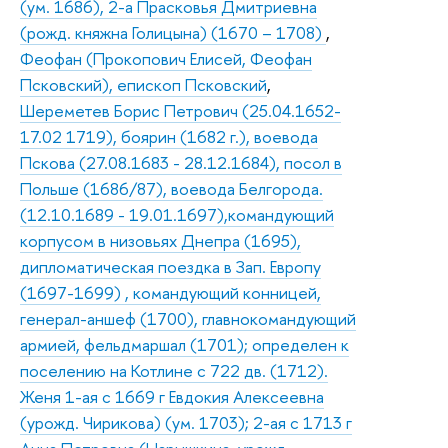
(ум. 1686), 2-а Прасковья Дмитриевна
(рожд. княжна Голицына) (1670 – 1708)
,
Феофан (Прокопович Елисей, Феофан
Псковский), епископ Псковский
,
Шереметев Борис Петрович (25.04.1652-
17.02 1719), боярин (1682 г.), воевода
Пскова (27.08.1683 - 28.12.1684), посол в
Польше (1686/87), воевода Белгорода.
(12.10.1689 - 19.01.1697),командующий
корпусом в низовьях Днепра (1695),
дипломатическая поездка в Зап. Европу
(1697-1699) , командующий конницей,
генерал-аншеф (1700), главнокомандующий
армией, фельдмаршал (1701); определен к
поселению на Котлине с 722 дв. (1712).
Женя 1-ая с 1669 г Евдокия Алексеевна
(урожд. Чирикова) (ум. 1703); 2-ая с 1713 г