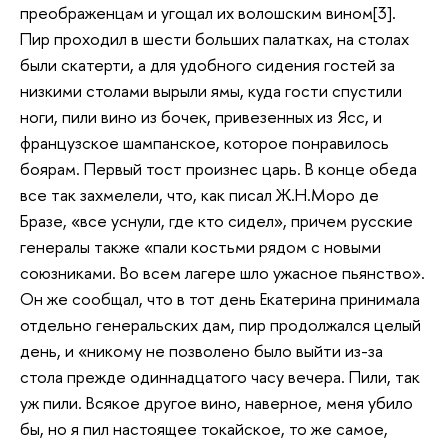
преображенцам и угощал их волошским вином[3].
Пир проходил в шести больших палатках, на столах
были скатерти, а для удобного сидения гостей за
низкими столами вырыли ямы, куда гости спустили
ноги, пили вино из бочек, привезенных из Ясс, и
французское шампанское, которое понравилось
боярам. Первый тост произнес царь. В конце обеда
все так захмелели, что, как писал Ж.Н.Моро де
Бразе, «все уснули, где кто сидел», причем русские
генералы также «пали костьми рядом с новыми
союзниками. Во всем лагере шло ужасное пьянство».
Он же сообщал, что в тот день Екатерина принимала
отдельно генеральских дам, пир продолжался целый
день, и «никому не позволено было выйти из-за
стола прежде одиннадцатого часу вечера. Пили, так
уж пили. Всякое другое вино, наверное, меня убило
бы, но я пил настоящее токайское, то же самое,