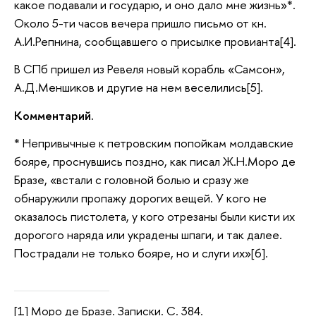
какое подавали и государю, и оно дало мне жизнь»*.
Около 5-ти часов вечера пришло письмо от кн.
А.И.Репнина, сообщавшего о присылке провианта[4].
В СПб пришел из Ревеля новый корабль «Самсон»,
А.Д.Меншиков и другие на нем веселились[5].
Комментарий.
* Непривычные к петровским попойкам молдавские
бояре, проснувшись поздно, как писал Ж.Н.Моро де
Бразе, «встали с головной болью и сразу же
обнаружили пропажу дорогих вещей. У кого не
оказалось пистолета, у кого отрезаны были кисти их
дорогого наряда или украдены шпаги, и так далее.
Пострадали не только бояре, но и слуги их»[6].
[1] Моро де Бразе. Записки. С. 384.