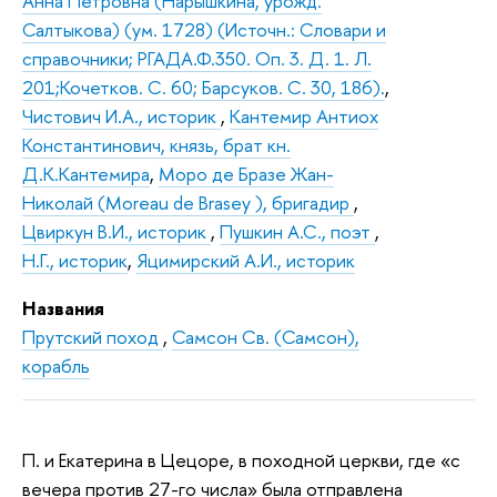
Анна Петровна (Нарышкина, урожд.
Салтыкова) (ум. 1728) (Источн.: Словари и
справочники; РГАДА.Ф.350. Оп. 3. Д. 1. Л.
201;Кочетков. С. 60; Барсуков. С. 30, 186).
,
Чистович И.А., историк
,
Кантемир Антиох
Константинович, князь, брат кн.
Д.К.Кантемира
,
Моро де Бразе Жан-
Николай (Moreau de Brasey ), бригадир
,
Цвиркун В.И., историк
,
Пушкин А.С., поэт
,
Н.Г., историк
,
Яцимирский А.И., историк
Названия
Прутский поход
,
Самсон Св. (Самсон),
корабль
П. и Екатерина в Цецоре, в походной церкви, где «с
вечера против 27-го числа» была отправлена