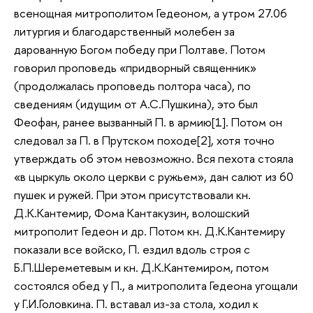
всенощная митрополитом Гедеоном, а утром 27.06
литургия и благодарственный молебен за
дарованную Богом победу при Полтаве. Потом
говорил проповедь «придворный священник»
(продолжалась проповедь полтора часа), по
сведениям (идущим от А.С.Пушкина), это был
Феофан, ранее вызванный П. в армию[1]. Потом он
следовал за П. в Прутском походе[2], хотя точно
утверждать об этом невозможно. Вся пехота стояла
«в цыркуль около церкви с ружьем», дан салют из 60
пушек и ружей. При этом присутствовали кн.
Д.К.Кантемир, Фома Кантакузин, волошский
митрополит Гедеон и др. Потом кн. Д.К.Кантемиру
показали все войско, П. ездил вдоль строя с
Б.П.Шереметевым и кн. Д.К.Кантемиром, потом
состоялся обед у П., а митрополита Гедеона угощали
у Г.И.Головкина. П. вставал из-за стола, ходил к