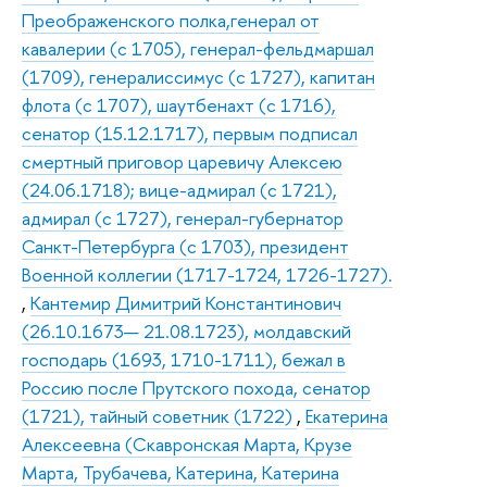
Преображенского полка,генерал от
кавалерии (с 1705), генерал-фельдмаршал
(1709), генералиссимус (с 1727), капитан
флота (с 1707), шаутбенахт (с 1716),
сенатор (15.12.1717), первым подписал
смертный приговор царевичу Алексею
(24.06.1718); вице-адмирал (с 1721),
адмирал (с 1727), генерал-губернатор
Санкт-Петербурга (с 1703), президент
Военной коллегии (1717-1724, 1726-1727).
,
Кантемир Димитрий Константинович
(26.10.1673— 21.08.1723), молдавский
господарь (1693, 1710-1711), бежал в
Россию после Прутского похода, сенатор
(1721), тайный советник (1722)
,
Екатерина
Алексеевна (Скавронская Марта, Крузе
Марта, Трубачева, Катерина, Катерина