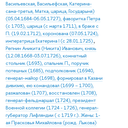
Васильевская, Васильефская, Катерина-
сама-третья, Матка, царица, Государыня)
(05.04.1684-06.05.1727), фаворитка Петра
(с 1703), царица (с марта 1711), в браке с
П. (19.02.1712), коронована (07.05.1724),
императрица Екатерина I (с 28.01.1725).
,
Репнин Аникита (Никита) Иванович, князь
(12.08.1668-03.07.1726), комнатный
стольник (1693), спальник П., поручик
потешных (1685), подполковник (16940,
генерал-майор (1698), формировал в Казани
дивизию, ею командовал (1699 – 1700),
разжалован (1707), восстановлен (1708),
генерал-фельдмаршал (1724), президент
Военной коллегии (1724 - 1726), генерал-
губератор Лифляндии ( с 1719 г.). Жены: 1-
ая Прасковья Михайловна (рожд. Лыкова)