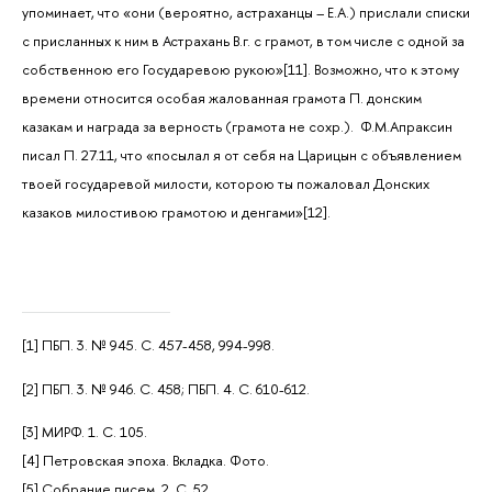
упоминает, что «они (вероятно, астраханцы – Е.А.) прислали списки
с присланных к ним в Астрахань В.г. с грамот, в том числе с одной за
собственною его Государевою рукою»[11]. Возможно, что к этому
времени относится особая жалованная грамота П. донским
казакам и награда за верность (грамота не сохр.). Ф.М.Апраксин
писал П. 27.11, что «посылал я от себя на Царицын с объявлением
твоей государевой милости, которою ты пожаловал Донских
казаков милостивою грамотою и денгами»[12].
[1] ПБП. 3. № 945. С. 457-458, 994-998.
[2] ПБП. 3. № 946. С. 458; ПБП. 4. С. 610-612.
[3] МИРФ. 1. С. 105.
[4] Петровская эпоха. Вкладка. Фото.
[5] Собрание писем. 2. С. 52.