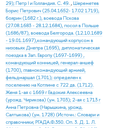
29); Петр I и Голландия. С. 49.
,
Шереметев
Борис Петрович (25.04.1652- 17.02 1719),
боярин (1682 г.), воевода Пскова
(27.08.1683 - 28.12.1684), посол в Польше
(1686/87), воевода Белгорода. (12.10.1689
- 19.01.1697),командующий корпусом в
низовьях Днепра (1695), дипломатическая
поездка в Зап. Европу (1697-1699) ,
командующий конницей, генерал-аншеф
(1700), главнокомандующий армией,
фельдмаршал (1701); определен к
поселению на Котлине с 722 дв. (1712).
Женя 1-ая с 1669 г Евдокия Алексеевна
(урожд. Чирикова) (ум. 1703); 2-ая с 1713 г
Анна Петровна (Нарышкина, урожд.
Салтыкова) (ум. 1728) (Источн.: Словари и
справочники; РГАДА.Ф.350. Оп. 3. Д. 1. Л.