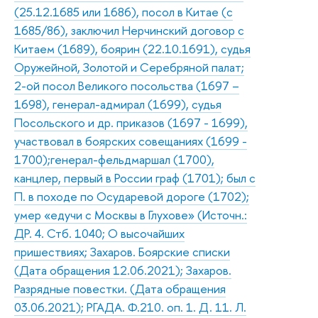
(25.12.1685 или 1686), посол в Китае (с
1685/86), заключил Нерчинский договор с
Китаем (1689), боярин (22.10.1691), судья
Оружейной, Золотой и Серебряной палат;
2-ой посол Великого посольства (1697 –
1698), генерал-адмирал (1699), судья
Посольского и др. приказов (1697 - 1699),
участвовал в боярских совещаниях (1699 -
1700);генерал-фельдмаршал (1700),
канцлер, первый в России граф (1701); был с
П. в походе по Осударевой дороге (1702);
умер «едучи с Москвы в Глухове» (Источн.:
ДР. 4. Стб. 1040; О высочайших
пришествиях; Захаров. Боярские списки
(Дата обращения 12.06.2021); Захаров.
Разрядные повестки. (Дата обращения
03.06.2021); РГАДА. Ф.210. оп. 1. Д. 11. Л.