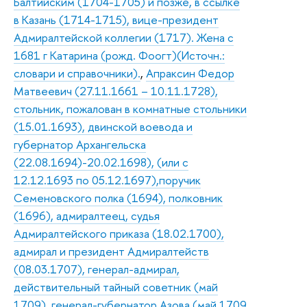
Балтийским (1704-1705) и позже, в ссылке
в Казань (1714-1715), вице-президент
Адмиралтейской коллегии (1717). Жена с
1681 г Катарина (рожд. Фоогт)(Источн.:
словари и справочники).
,
Апраксин Федор
Матвеевич (27.11.1661 – 10.11.1728),
стольник, пожалован в комнатные стольники
(15.01.1693), двинской воевода и
губернатор Архангельска
(22.08.1694)-20.02.1698), (или с
12.12.1693 по 05.12.1697),поручик
Семеновского полка (1694), полковник
(1696), адмиралтеец, судья
Адмиралтейского приказа (18.02.1700),
адмирал и президент Адмиралтейств
(08.03.1707), генерал-адмирал,
действительный тайный советник (май
1709), генерал-губернатор Азова (май 1709