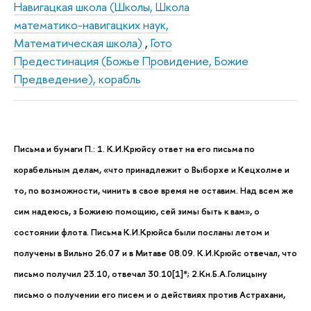
Навигацкая школа (Школы, Школа
математико-навигацких наук,
Математическая школа)
,
Гото
Предестинация (Божье Провидение, Божие
Предведение), корабль
Письма и бумаги П.: 1. К.И.Крюйсу ответ на его письма по
корабельным делам, «что принадлежит о Выборхе и Кецхолме и
то, по возможности, чинить в свое время не оставим. Над всем же
сим надеюсь, з Божиею помощию, сей зимы быть к вам», о
состоянии флота. Письма К.И.Крюйса были посланы летом и
получены в Вильно 26.07 и в Митаве 08.09. К.И.Крюйс отвечал, что
письмо получил 23.10, отвечал 30.10[1]*; 2.Кн.Б.А.Голицыну
письмо о получении его писем и о действиях против Астрахани,