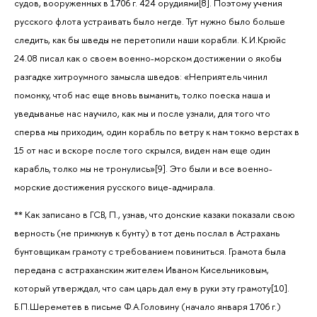
судов, вооруженных в 1706 г. 424 орудиями[8]. Поэтому учения
русского флота устраивать было негде. Тут нужно было больше
следить, как бы шведы не перетопили наши корабли. К.И.Крюйс
24.08 писал как о своем военно-морском достижении о якобы
разгадке хитроумного замысла шведов: «Неприятель чинил
помонку, чтоб нас еще вновь выманить, толко поеска наша и
уведыванье нас научило, как мы и после узнали, для того что
сперва мы приходим, один корабль по ветру к нам токмо верстах в
15 от нас и вскоре после того скрылся, виден нам еще один
карабль, толко мы не тронулись»[9]. Это были и все военно-
морские достижения русского вице-адмирала.
** Как записано в ГСВ, П., узнав, что донские казаки показали свою
верность (не примкнув к бунту) в тот день послал в Астрахань
бунтовщикам грамоту с требованием повиниться. Грамота была
передана с астраханским жителем Иваном Кисельниковым,
который утверждал, что сам царь дал ему в руки эту грамоту[10].
Б.П.Шереметев в письме Ф.А.Головину (начало января 1706 г.)