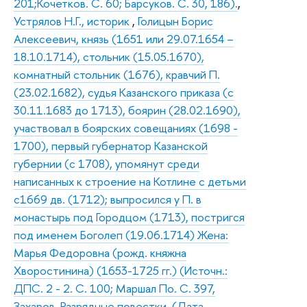
201;Кочетков. С. 60; Барсуков. С. 30, 186).
,
Устрялов Н.Г., историк
,
Голицын Борис
Алексеевич, князь (1651 или 29.07.1654 –
18.10.1714), стольник (15.05.1670),
комнатный стольник (1676), кравчий П.
(23.02.1682), судья Казанского приказа (с
30.11.1683 до 1713), боярин (28.02.1690),
участвовал в боярских совещаниях (1698 -
1700), первый губернатор Казанской
губернии (с 1708), упомянут среди
написанных к строение на Котлине с детьми
с1669 дв. (1712); выпросился у П. в
монастырь под Городцом (1713), постригся
под именем Боголеп (19.06.1714) Жена:
Марья Федоровна (рожд. княжна
Хворостинина) (1653-1725 гг.) (Источн.:
ДПС. 2 - 2. С. 100; Маршал По. С. 397,
Захаров. Разрядные повестки. (Дата