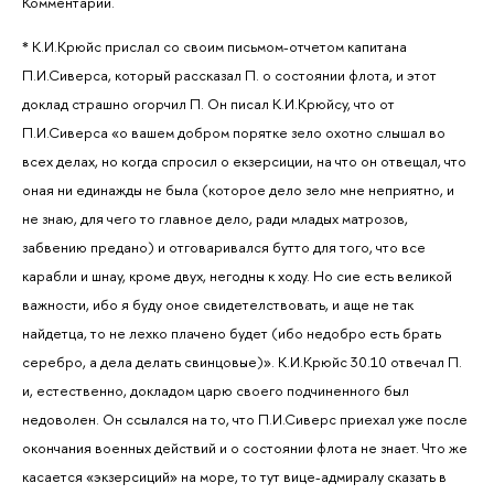
Комментарий.
* К.И.Крюйс прислал со своим письмом-отчетом капитана
П.И.Сиверса, который рассказал П. о состоянии флота, и этот
доклад страшно огорчил П. Он писал К.И.Крюйсу, что от
П.И.Сиверса «о вашем добром порятке зело охотно слышал во
всех делах, но когда спросил о екзерсиции, на что он отвещал, что
оная ни единажды не была (которое дело зело мне неприятно, и
не знаю, для чего то главное дело, ради младых матрозов,
забвению предано) и отговаривался бутто для того, что все
карабли и шнау, кроме двух, негодны к ходу. Но сие есть великой
важности, ибо я буду оное свидетелствовать, и аще не так
найдетца, то не лехко плачено будет (ибо недобро есть брать
серебро, а дела делать свинцовые)». К.И.Крюйс 30.10 отвечал П.
и, естественно, докладом царю своего подчиненного был
недоволен. Он ссылался на то, что П.И.Сиверс приехал уже после
окончания военных действий и о состоянии флота не знает. Что же
касается «экзерсиций» на море, то тут вице-адмиралу сказать в