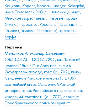
Кецхолм, Корела, Корелы, шведск. Keksgolm,
ныне Приозерск РФ), г.
,
Финский (Финус,
Финское море), залив
,
Низовые города
(Низ).
,
Нарова, р.
,
Росонь, р.
,
Царицын, г.
,
Тавров (Таврово, Таврополе), крепость,
верфи
Персоны
Меншиков Александр Данилович
(06.11.1673 – 12.11.1729) , как "ближний
человек" был с П. в Архангельске и в
Осударевом походе, граф (с 1702), князь
Священной Римской империи (с 1705),
светлейший князь Священной Римской
империи, князь Российского царства, князь
Ижорский, светлость (с. 1707), сержант
Преображенского полка,генерал от