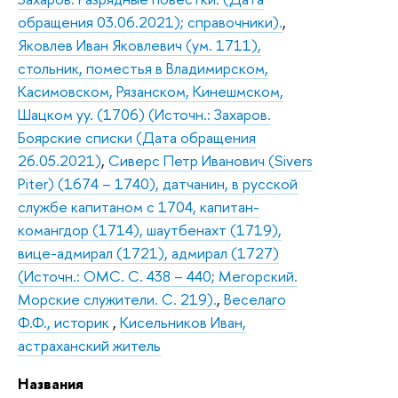
обращения 03.06.2021); справочники).
,
Яковлев Иван Яковлевич (ум. 1711),
стольник, поместья в Владимирском,
Касимовском, Рязанском, Кинешмском,
Шацком уу. (1706) (Источн.: Захаров.
Боярские списки (Дата обращения
26.05.2021)
,
Сиверс Петр Иванович (Sivers
Piter) (1674 – 1740), датчанин, в русской
службе капитаном с 1704, капитан-
комангдор (1714), шаутбенахт (1719),
вице-адмирал (1721), адмирал (1727)
(Источн.: ОМС. С. 438 – 440; Мегорский.
Морские служители. С. 219).
,
Веселаго
Ф.Ф., историк
,
Кисельников Иван,
астраханский житель
Названия