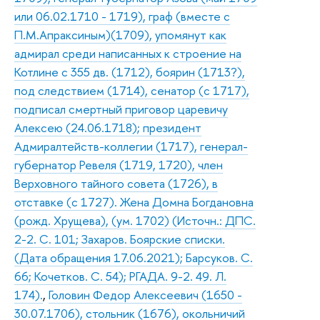
или 06.02.1710 - 1719), граф (вместе с
П.М.Апраксиным)(1709), упомянут как
адмирал среди написанных к строение на
Котлине с 355 дв. (1712), боярин (1713?),
под следствием (1714), сенатор (с 1717),
подписал смертный приговор царевичу
Алексею (24.06.1718); президент
Адмиралтейств-коллегии (1717), генерал-
губернатор Ревеля (1719, 1720), член
Верховного тайного совета (1726), в
отставке (с 1727). Жена Домна Богдановна
(рожд. Хрущева), (ум. 1702) (Источн.: ДПС.
2-2. С. 101; Захаров. Боярские списки.
(Дата обращения 17.06.2021); Барсуков. С.
66; Кочетков. С. 54); РГАДА. 9-2. 49. Л.
174).
,
Головин Федор Алексеевич (1650 -
30.07.1706), стольник (1676), окольничий