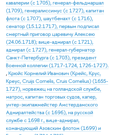
кавалерии (с 1705), генерал-фельдмаршал
(1709), генералиссимус (с 1727), капитан
флота (с 1707), шаутбенахт (с 1716),
сенатор (15.12.1717), первым подписал
смертный приговор царевичу Алексею
(24.06.1718); вице-адмирал (с 1721),
адмирал (с 1727), генерал-губернатор
Санкт-Петербурга (с 1703), президент
Военной коллегии (1717-1724, 1726-1727).
,
Крюйс Корнелий Иванович (Крейс, Крус,
Креус, Cruijs Cornelis, Cruis Cornelius) (1655-
1727), норвежец на голландской службе,
матрос, капитан торговых судов, капер,
унтер-экипажмейстер Амстердамского
Адмиралтейства (с 1696), на русской
службе с 1698 г., вице-адмирал,
командующий Азовским флотом (1699) и