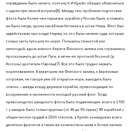
оправдание было нечего, поэтому К.И.Крюйс обещал объясниться
с царем при личной встрече[6]. Между тем, проблема подготовки
флота была более чем серьезна: корабли у России были, а плавать
им было негде, кроме как вблизи Котлина и в устье Невы. Флот был
задействован при осаде Нарвы, но это были мелкие суда, которые
только часть пути шли по морю. Пользуясь темнотой или
непогодой, вдоль южного берега Финского залива они стремились
проскользнуть до устья Луги, а затем ее протокой Росоной (р.
Россонь) достигали Наровы[7]. Все это было трудно назвать
мореплаванием. В акваторию же Финского залива, к Березовым
островам, не говоря уже об открытом море, выходить было
опасно – шведы всюду держали корабли, превосходящие по
вооружению и численности молодой русский флот. Тогда
превосходство шведского флота было подавляющим: всего в 1705
г. у шведов было только крупных (от 46 до 90 пушек) 38 кораблей с
общим числом орудий в 2500 стволов, а Крюйс командовал всего
десятком фрегатов и таким же количеством шняв и более мелких