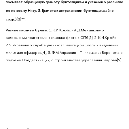
посылает образцовую грамоту бунтовщикам и указания о рассылке
ее по всему Низу; 3. Грамота к астраханским бунтовщикам (не
сохр.)[2]**.
Разные письма и бумаги:
1. К.И.Крюйс - А.Д.Меншикову о
завершении подготовки к зимовке флота в СПб[3]; 2. К.И.Крюйс –
И.Я.Яковлеву о службе учеников Навигацкой школы и выделении
жилья для офицеров[4]; 3. Ф.М.Апраксин – П. письмо из Воронежа о
подъеме Предестинации, о строительстве укреплений Таврова[5].