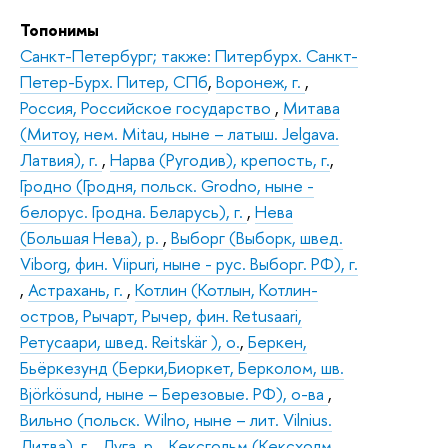
Топонимы
Санкт-Петербург; также: Питербурх. Санкт-
Петер-Бурх. Питер, СПб
,
Воронеж, г.
,
Россия, Российское государство
,
Митава
(Митоу, нем. Mitau, ныне – латыш. Jelgava.
Латвия), г.
,
Нарва (Ругодив), крепость, г.
,
Гродно (Гродня, польск. Grodno, ныне -
белорус. Гродна. Беларусь), г.
,
Нева
(Большая Нева), р.
,
Выборг (Выборк, швед.
Viborg, фин. Viipuri, ныне - рус. Выборг. РФ), г.
,
Астрахань, г.
,
Котлин (Котлын, Котлин-
остров, Рычарт, Рычер, фин. Retusaari,
Ретусаари, швед. Reitskär ), о.
,
Беркен,
Бьёркезунд (Берки,Биоркет, Берколом, шв.
Björkösund, ныне – Березовые. РФ), о-ва
,
Вильно (польск. Wilno, ныне – лит. Vilnius.
Литва), г.
,
Луга, р.
,
Кексгольм (Кексхолм,