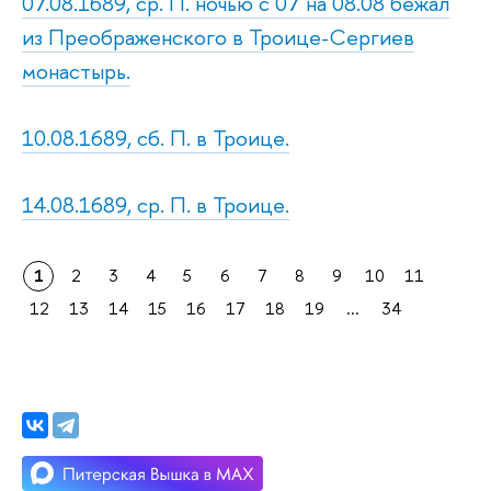
07.08.1689, ср. П. ночью с 07 на 08.08 бежал
из Преображенского в Троице-Сергиев
монастырь.
10.08.1689, сб. П. в Троице.
14.08.1689, ср. П. в Троице.
1
2
3
4
5
6
7
8
9
10
11
12
13
14
15
16
17
18
19
...
34