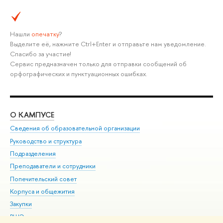
Нашли
опечатку
?
Выделите её, нажмите Ctrl+Enter и отправьте нам уведомление.
Спасибо за участие!
Сервис предназначен только для отправки сообщений об
орфографических и пунктуационных ошибках.
О КАМПУСЕ
ОБ
Сведения об образовательной организации
Мер
Руководство и структура
Мер
Подразделения
Дов
Преподаватели и сотрудники
Ол
Попечительский совет
При
Корпуса и общежития
При
Закупки
Ди
ВШЭ для студентов с ограниченными возможностями
До