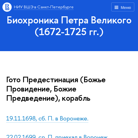
НИУ ВШЭ в Санкт-Петербурге
Меню
Биохроника Петра Великого
(1672-1725 гг.)
Гото Предестинация (Божье
Провидение, Божие
Предведение), корабль
19.11.1698, сб. П. в Воронеже.
22.02.1699, ср. П. приехал в Воронеж.