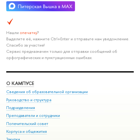
Нашли
опечатку
?
Выделите её, нажмите Ctrl+Enter и отправьте нам уведомление.
Спасибо за участие!
Сервис предназначен только для отправки сообщений об
орфографических и пунктуационных ошибках.
О КАМПУСЕ
ОБ
Сведения об образовательной организации
Мер
Руководство и структура
Мер
Подразделения
Дов
Преподаватели и сотрудники
Ол
Попечительский совет
При
Корпуса и общежития
При
Закупки
Ди