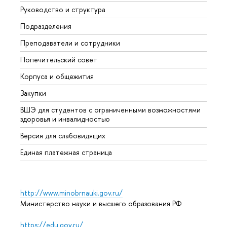
Руководство и структура
Мероп
Подразделения
Довуз
Преподаватели и сотрудники
Олим
Попечительский совет
Прием
Корпуса и общежития
Прием
Закупки
Дипл
ВШЭ для студентов с ограниченными возможностями
Допол
здоровья и инвалидностью
Аспир
Версия для слабовидящих
Обрат
Единая платежная страница
http://www.minobrnauki.gov.ru/
Министерство науки и высшего образования РФ
https://edu.gov.ru/