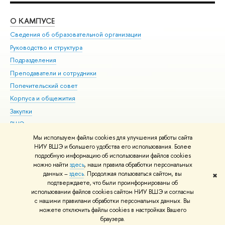
О КАМПУСЕ
ОБ
Сведения об образовательной организации
Мер
Руководство и структура
Мер
Подразделения
Дов
Преподаватели и сотрудники
Ол
Попечительский совет
При
Корпуса и общежития
При
Закупки
Ди
ВШЭ для студентов с ограниченными возможностями
До
здоровья и инвалидностью
Ас
Мы используем файлы cookies для улучшения работы сайта
Версия для слабовидящих
НИУ ВШЭ и большего удобства его использования. Более
Обр
подробную информацию об использовании файлов cookies
Единая платежная страница
можно найти
здесь
, наши правила обработки персональных
данных –
здесь
. Продолжая пользоваться сайтом, вы
✖
Редактору
подтверждаете, что были проинформированы об
© НИУ ВШЭ 1993–2026
Адреса и контакты
Условия использования
использовании файлов cookies сайтом НИУ ВШЭ и согласны
с нашими правилами обработки персональных данных. Вы
материалов
Политика конфиденциальности
Карта сайта
можете отключить файлы cookies в настройках Вашего
Шрифты HSE Sans и HSE Slab разработаны в
Школе дизайна НИУ ВШЭ
браузера.