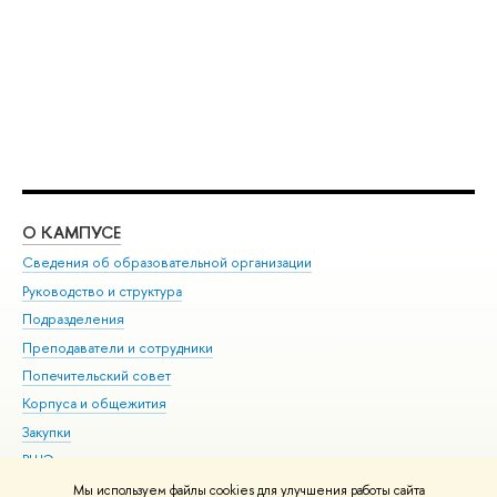
О КАМПУСЕ
ОБ
Сведения об образовательной организации
Мер
Руководство и структура
Мер
Подразделения
Дов
Преподаватели и сотрудники
Ол
Попечительский совет
При
Корпуса и общежития
При
Закупки
Ди
ВШЭ для студентов с ограниченными возможностями
До
здоровья и инвалидностью
Ас
Мы используем файлы cookies для улучшения работы сайта