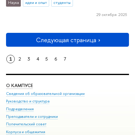
Наука
идеи и опыт
студенты
29 октября 2025
Следующая страница
1
2
3
4
5
6
7
О КАМПУСЕ
ОБ
Сведения об образовательной организации
Мер
Руководство и структура
Мер
Подразделения
Дов
Преподаватели и сотрудники
Ол
Попечительский совет
При
Корпуса и общежития
При