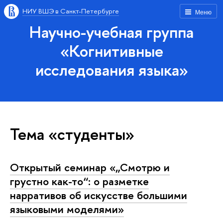
НИУ ВШЭ в Санкт-Петербурге
Меню
Научно-учебная группа
«Когнитивные
исследования языка»
Тема «студенты»
Открытый семинар «„Смотрю и
грустно как-то“: о разметке
нарративов об искусстве большими
языковыми моделями»