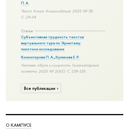
П. А.
Текст. Книга. Книгоиздание. 2025. № 38.
С. 29-54.
Статья
Субъективная трудность текстов
виртуального тура по Эрмитажу:
пилотное исследование
Колмогорова П. А.
,
Куликова Е. Р.
Человек: образ и сущность. Гуманитарные
аспекты. 2025. № 2(62).
С. 139-155.
Все публикации
О КАМПУСЕ
ОБ