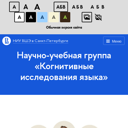
A
A
A
АБВ
АБВ
АБВ
А
А
А
А
А
Обычная версия сайта
НИУ ВШЭ в Санкт-Петербурге
Меню
Научно-учебная группа
«Когнитивные
исследования языка»