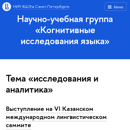
НИУ ВШЭ в Санкт-Петербурге
Меню
Научно-учебная группа
«Когнитивные
исследования языка»
Тема «исследования и
аналитика»
Выступление на VI Казанском
международном лингвистическом
саммите