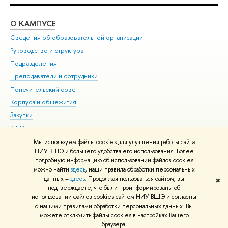
О КАМПУСЕ
ОБ
Сведения об образовательной организации
Мер
Руководство и структура
Мер
Подразделения
Дов
Преподаватели и сотрудники
Ол
Попечительский совет
При
Корпуса и общежития
При
Закупки
Ди
ВШЭ для студентов с ограниченными возможностями
До
здоровья и инвалидностью
Ас
Мы используем файлы cookies для улучшения работы сайта
Версия для слабовидящих
НИУ ВШЭ и большего удобства его использования. Более
Обр
подробную информацию об использовании файлов cookies
Единая платежная страница
можно найти
здесь
, наши правила обработки персональных
данных –
здесь
. Продолжая пользоваться сайтом, вы
✖
Редактору
подтверждаете, что были проинформированы об
© НИУ ВШЭ 1993–2026
Адреса и контакты
Условия использования
использовании файлов cookies сайтом НИУ ВШЭ и согласны
с нашими правилами обработки персональных данных. Вы
материалов
Политика конфиденциальности
Карта сайта
можете отключить файлы cookies в настройках Вашего
Шрифты HSE Sans и HSE Slab разработаны в
Школе дизайна НИУ ВШЭ
браузера.