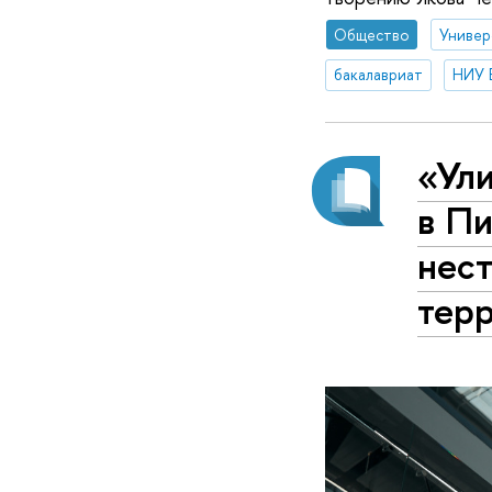
Общество
Универ
бакалавриат
НИУ 
«Ули
в П
нес
тер