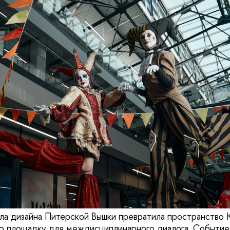
а дизайна Питерской Вышки превратила пространство К
ю площадку для междисциплинарного диалога. Событие