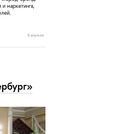
 и маркетинга,
елей.
6 апреля
ербург»