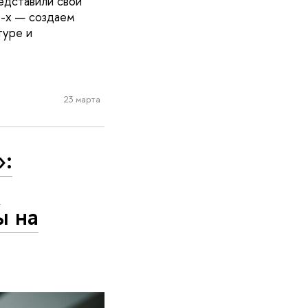
едставили свои
0-х — создаем
туре и
23 марта
»:
и
ы на