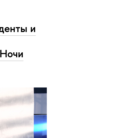
денты и
«Ночи