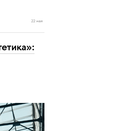
22 мая
тетика»: