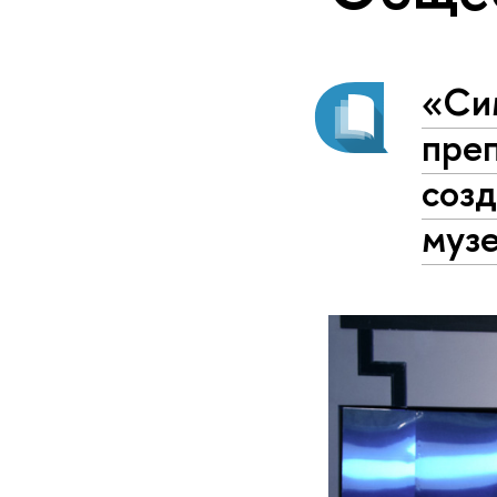
«Си
пре
созд
муз