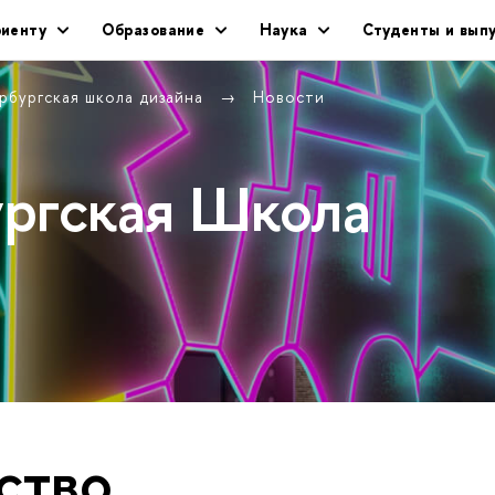
риенту
Образование
Наука
Студенты и вып
рбургская школа дизайна
Новости
ургская Школа
ство