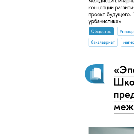
междисциплинарных
концепции развити
проект будущего. 
урбанистике».
Общество
Универ
бакалавриат
маги
«Эпо
Шко
пред
меж