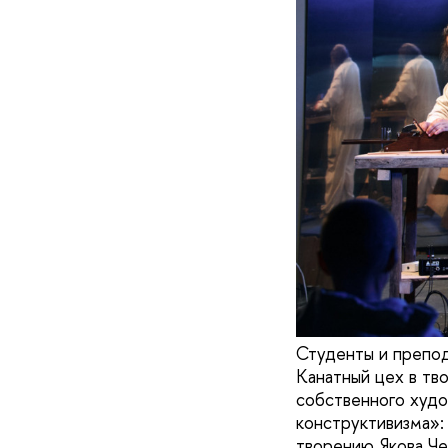
Студенты и препо
Канатный цех в тв
собственного худо
конструктивизма»:
творению Якова Че