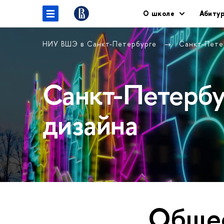
О школе
Абиту
НИУ ВШЭ в Санкт-Петербурге
Санкт-Пете
Санкт-Петерб
дизайна
Обще