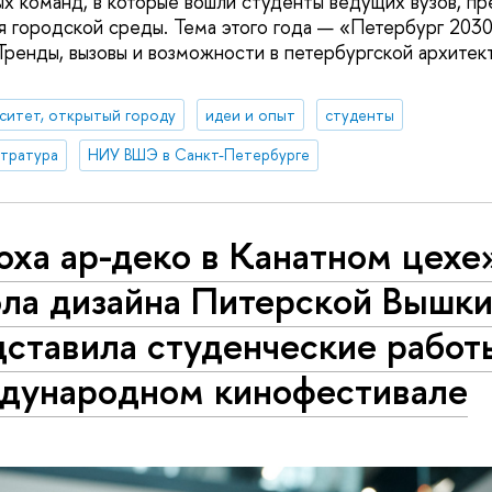
 команд, в которые вошли студенты ведущих вузов, пр
я городской среды. Тема этого года — «Петербург 203
Тренды, вызовы и возможности в петербургской архитек
ситет, открытый городу
идеи и опыт
студенты
стратура
НИУ ВШЭ в Санкт-Петербурге
ха ар-деко в Канатном цехе
ла дизайна Питерской Вышк
ставила студенческие работ
дународном кинофестивале