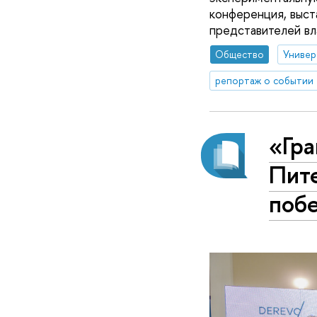
конференция, выст
представителей вла
Общество
Универ
репортаж о событии
«Гра
Пит
поб