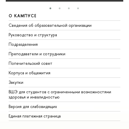
О КАМПУСЕ
Сведения об образовательной организации
М
Руководство и структура
М
Подразделения
Д
Преподаватели и сотрудники
О
Попечительский совет
П
Корпуса и общежития
П
Закупки
Д
ВШЭ для студентов с ограниченными возможностями
Д
здоровья и инвалидностью
А
Версия для слабовидящих
О
Единая платежная страница