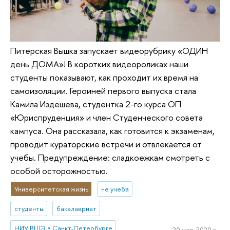
Питерская Вышка запускает видеорубрику «ОДИН
день ДОМА»! В коротких видеороликах наши
студенты показывают, как проходит их время на
самоизоляции. Героиней первого выпуска стала
Камила Издешева, студентка 2-го курса ОП
«Юриспруденция» и член Студенческого совета
кампуса. Она рассказала, как готовится к экзаменам,
проводит кураторские встречи и отвлекается от
учебы. Предупреждение: сладкоежкам смотреть с
особой осторожностью.
Университетская жизнь
не учеба
студенты
бакалавриат
НИУ ВШЭ в Санкт-Петербурге
20 мая, 2020 г.