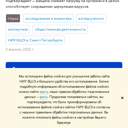
подтверждают — вакцина снижает нагрузку на организм и в целом
способствует сокращению циркуляции вирусов.
Наука
исследования и аналитика
взгляд ученого
экспертиза
общественная деятельность
НИУ ВШЭ в Санкт-Петербурге
2 апреля, 2021 г.
Еще новости
Мы используем файлы cookies для улучшения работы сайта
НИУ ВШЭ и большего удобства его использования. Более
подробную информацию об использовании файлов cookies
можно найти
здесь
, наши правила обработки персональных
данных –
здесь
. Продолжая пользоваться сайтом, вы
✖
подтверждаете, что были проинформированы об
использовании файлов cookies сайтом НИУ ВШЭ и согласны
с нашими правилами обработки персональных данных. Вы
можете отключить файлы cookies в настройках Вашего
браузера.