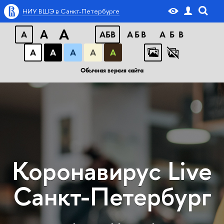
НИУ ВШЭ в Санкт-Петербурге
A
A
A
АБB
АБB
АБB
А
А
А
А
А
Обычная версия сайта
Коронавирус Live
Санкт-Петербург