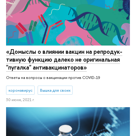
«Домыслы о влиянии вакцин на ре­про­дук­
тив­ную функцию далеко не ори­ги­наль­ная
"пугалка" ан­ти­вак­ци­на­то­ров»‎
Ответы на вопросы о вакцинации против COVID-19
коронавирус
Вышка для своих
30 июня, 2021 г.