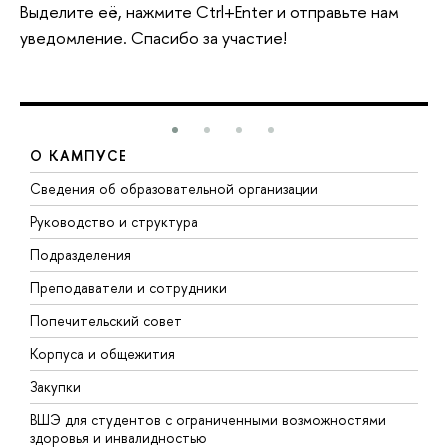
Выделите её, нажмите Ctrl+Enter и отправьте нам
уведомление. Спасибо за участие!
О КАМПУСЕ
Сведения об образовательной организации
М
Руководство и структура
М
Подразделения
Д
Преподаватели и сотрудники
О
Попечительский совет
П
Корпуса и общежития
П
Закупки
Д
ВШЭ для студентов с ограниченными возможностями
Д
здоровья и инвалидностью