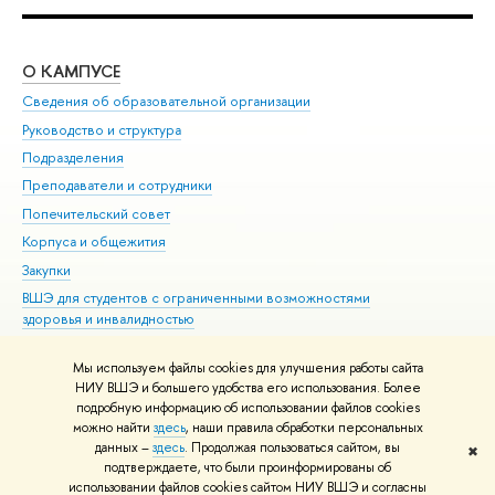
О КАМПУСЕ
ОБ
Сведения об образовательной организации
Мер
Руководство и структура
Мер
Подразделения
Дов
Преподаватели и сотрудники
Ол
Попечительский совет
При
Корпуса и общежития
При
Закупки
Ди
ВШЭ для студентов с ограниченными возможностями
До
здоровья и инвалидностью
Ас
Версия для слабовидящих
Обр
Мы используем файлы cookies для улучшения работы сайта
Единая платежная страница
НИУ ВШЭ и большего удобства его использования. Более
подробную информацию об использовании файлов cookies
можно найти
здесь
, наши правила обработки персональных
данных –
здесь
. Продолжая пользоваться сайтом, вы
✖
Редактору
подтверждаете, что были проинформированы об
© НИУ ВШЭ 1993–2026
Адреса и контакты
Условия использования
использовании файлов cookies сайтом НИУ ВШЭ и согласны