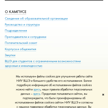
О КАМПУСЕ
ОБ
Сведения об образовательной организации
Мер
Руководство и структура
Мер
Подразделения
Дов
Преподаватели и сотрудники
Ол
Попечительский совет
При
Корпуса и общежития
При
Закупки
Ди
ВШЭ для студентов с ограниченными возможностями
До
здоровья и инвалидностью
Ас
Версия для слабовидящих
Обр
Мы используем файлы cookies для улучшения работы сайта
Единая платежная страница
НИУ ВШЭ и большего удобства его использования. Более
подробную информацию об использовании файлов cookies
можно найти
здесь
, наши правила обработки персональных
данных –
здесь
. Продолжая пользоваться сайтом, вы
✖
Редактору
подтверждаете, что были проинформированы об
© НИУ ВШЭ 1993–2026
Адреса и контакты
Условия использования
использовании файлов cookies сайтом НИУ ВШЭ и согласны
с нашими правилами обработки персональных данных. Вы
материалов
Политика конфиденциальности
Карта сайта