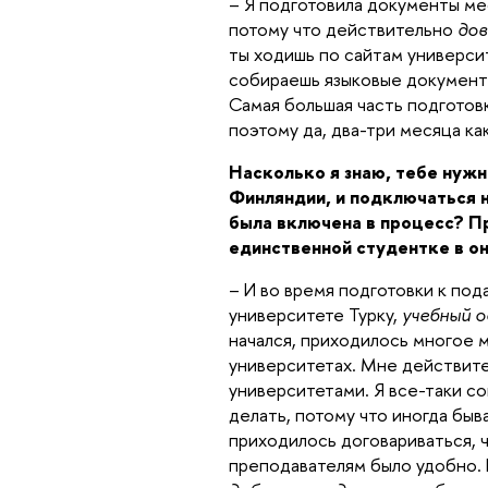
– Я подготовила документы мес
потому что действительно
дов
ты ходишь по сайтам универси
собираешь языковые документ
Самая большая часть подготов
поэтому да, два-три месяца ка
Насколько я знаю, тебе нужн
Финляндии, и подключаться 
была включена в процесс? П
единственной студентке в о
– И во время подготовки к под
университете Турку,
учебный о
начался, приходилось многое м
университетах. Мне действит
университетами. Я все-таки со
делать, потому что иногда быв
приходилось договариваться, ч
преподавателям было удобно. 