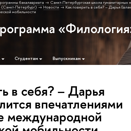
рограммы бакалавриата
Санкт-Петербургская школа гуманитарных н
 (Санкт-Петербург)
Новости
Как поверить в себя? – Дарья Евла
ческой мобильности
программа «Филология
м
Студентам
Выпускникам
ь в себя? – Дарья
елится впечатлениями
е международной
кой мобильности