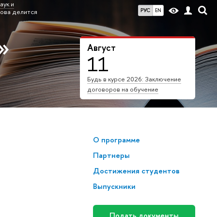
аук и
РУС
EN
кова делится
»
Август
11
Будь в курсе 2026: Заключение
договоров на обучение
О программе
Партнеры
Достижения студентов
Выпускники
Подать документы