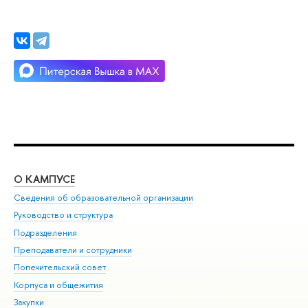
О КАМПУСЕ
ОБ
Сведения об образовательной организации
Мер
Руководство и структура
Мер
Подразделения
Дов
Преподаватели и сотрудники
Ол
Попечительский совет
При
Корпуса и общежития
При
Закупки
Ди