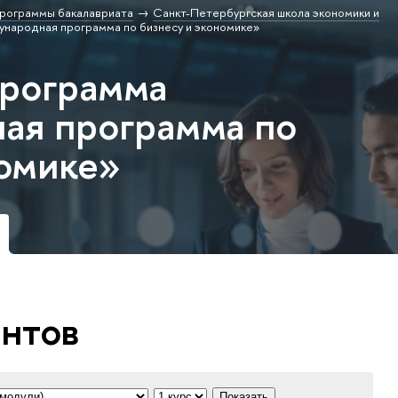
рограммы бакалавриата
Санкт-Петербургская школа экономики и
народная программа по бизнесу и экономике»
программа
ая программа по
номике»
ентов
Показать