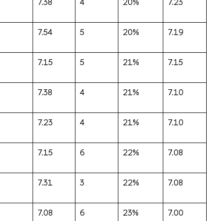
7.38
4
20%
7.23
7.54
5
20%
7.19
7.15
5
21%
7.15
7.38
4
21%
7.10
7.23
4
21%
7.10
7.15
6
22%
7.08
7.31
3
22%
7.08
7.08
6
23%
7.00