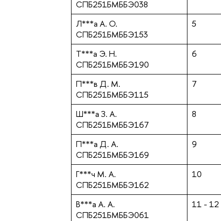
СПБ251БМББЭ038
Л***а А. О.
5
СПБ251БМББЭ153
Т***а Э. Н.
6
СПБ251БМББЭ190
П***в Д. М.
7
СПБ251БМББЭ115
Ш***а З. А.
8
СПБ251БМББЭ167
П***а Д. А.
9
СПБ251БМББЭ169
Г***ч М. А.
10
СПБ251БМББЭ162
В***а А. А.
11 - 12
СПБ251БМББЭ061