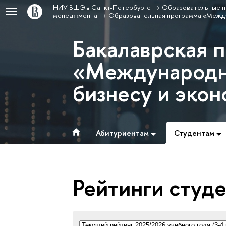
НИУ ВШЭ в Санкт-Петербурге
Образовательные п
менеджмента
Образовательная программа «Между
Бакалаврская 
«Международн
бизнесу и эко
Абитуриентам
Студентам
Рейтинги студ