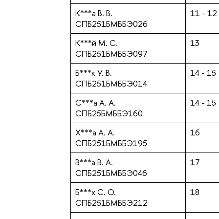
К***а В. В.
11 - 12
СПБ251БМББЭ026
К***й М. С.
13
СПБ251БМББЭ097
Б***к У. В.
14 - 15
СПБ251БМББЭ014
С***а А. А.
14 - 15
СПБ25БМББЭ160
Х***а А. А.
16
СПБ251БМББЭ195
В***а В. А.
17
СПБ251БМББЭ046
Б***х С. О.
18
СПБ251БМББЭ212