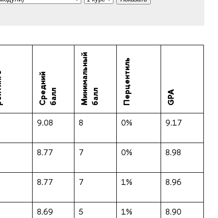
М
и
н
и
м
а
л
ь
н
ы
й
б
а
л
Перцентиль
е
С
р
е
д
н
и
й
б
а
л
л
л
GPA
9.08
8
0%
9.17
8.77
7
0%
8.98
8.77
7
1%
8.96
8.69
5
1%
8.90