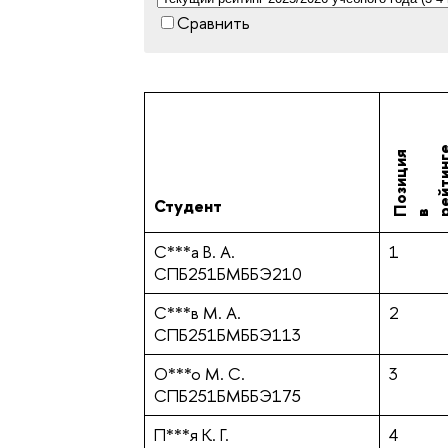
Сравнить
П
о
з
и
ц
и
я
е
й
т
и
н
г
Студент
в р
С***а В. А.
1
СПБ251БМББЭ210
С***в М. А.
2
СПБ251БМББЭ113
О***о М. С.
3
СПБ251БМББЭ175
П***я К. Г.
4