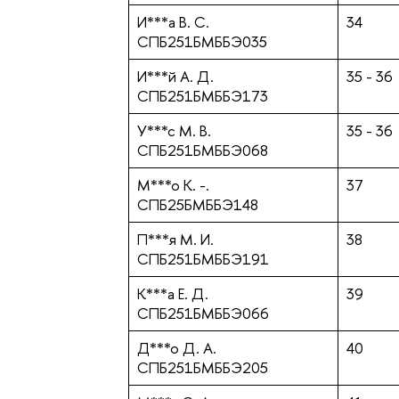
И***а В. С.
34
СПБ251БМББЭ035
И***й А. Д.
35 - 36
СПБ251БМББЭ173
У***с М. В.
35 - 36
СПБ251БМББЭ068
М***о К. -.
37
СПБ25БМББЭ148
П***я М. И.
38
СПБ251БМББЭ191
К***а Е. Д.
39
СПБ251БМББЭ066
Д***о Д. А.
40
СПБ251БМББЭ205