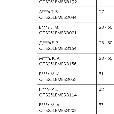
СПБ251БМББЭ192
А***а Т. В.
27
СПБ251БМББЭ044
Б***а Е. М.
28 - 30
СПБ251БМББЭ021
Д***а Е. Р.
28 - 30
СПБ251БМББЭ154
М***к К. А.
28 - 30
СПБ251БМББЭ156
Р***а М. И.
31
СПБ251БМББЭ032
П***н Р. Е.
32
СПБ251БМББЭ114
В***в М. А.
33
СПБ251БМББЭ208