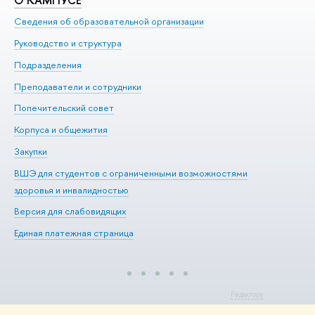
Сведения об образовательной организации
Ме
Руководство и структура
Ме
Подразделения
До
Преподаватели и сотрудники
Ол
Попечительский совет
Пр
Корпуса и общежития
Пр
Закупки
Ди
ВШЭ для студентов с ограниченными возможностями
До
здоровья и инвалидностью
Ас
Версия для слабовидящих
Обр
Единая платежная страница
Редактору
© НИУ ВШЭ 1993–2026
Адреса и контакты
Условия