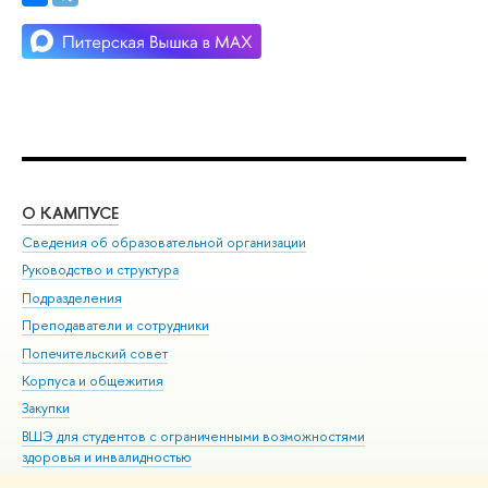
О КАМПУСЕ
ОБ
Сведения об образовательной организации
Мер
Руководство и структура
Мер
Подразделения
Дов
Преподаватели и сотрудники
Ол
Попечительский совет
При
Корпуса и общежития
При
Закупки
Ди
ВШЭ для студентов с ограниченными возможностями
До
здоровья и инвалидностью
Ас
Версия для слабовидящих