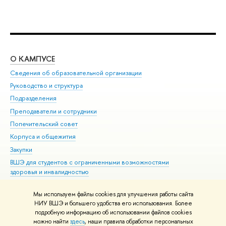
О КАМПУСЕ
ОБ
Сведения об образовательной организации
Мер
Руководство и структура
Мер
Подразделения
Дов
Преподаватели и сотрудники
Ол
Попечительский совет
При
Корпуса и общежития
При
Закупки
Ди
ВШЭ для студентов с ограниченными возможностями
До
здоровья и инвалидностью
Ас
Версия для слабовидящих
Обр
Мы используем файлы cookies для улучшения работы сайта
Единая платежная страница
НИУ ВШЭ и большего удобства его использования. Более
подробную информацию об использовании файлов cookies
можно найти
здесь
, наши правила обработки персональных