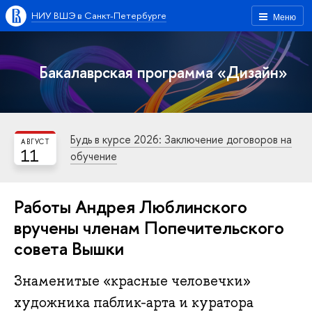
НИУ ВШЭ в Санкт-Петербурге
Меню
Бакалаврская программа «Дизайн»
Будь в курсе 2026: Заключение договоров на
АВГУСТ
11
обучение
Работы Андрея Люблинского
вручены членам Попечительского
совета Вышки
Знаменитые «красные человечки»
художника паблик-арта и куратора