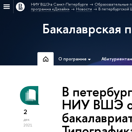
НИУ ВШЭ в Санкт-Петербурге
Образовательные п
программа «Дизайн»
Новости
В петербургской 
Бакалаврская 
О программе
Абитуриента
В петербур
НИУ ВШЭ о
2
бакалавриа
дек
Типографик
2021