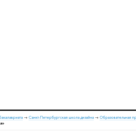
бакалавриата
→
Санкт-Петербургская школа дизайна
→
Образовательная п
ка»