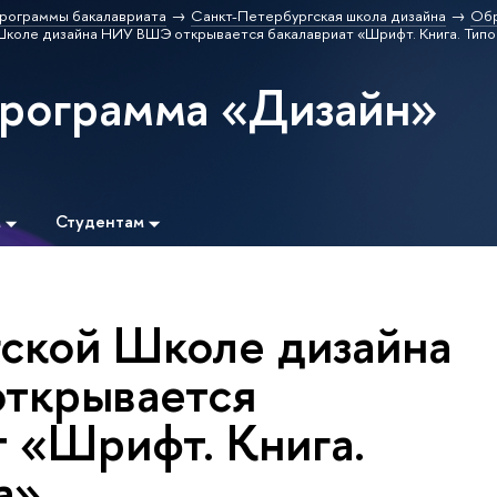
рограммы бакалавриата
Санкт-Петербургская школа дизайна
Обр
Школе дизайна НИУ ВШЭ открывается бакалавриат «Шрифт. Книга. Типо
программа «Дизайн»
м
Студентам
гской Школе дизайна
ткрывается
т «Шрифт. Книга.
а»