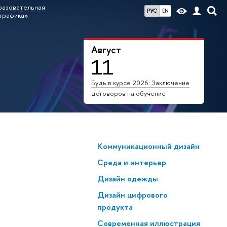
азовательная
РУС
EN
графика»
Август
11
Будь в курсе 2026: Заключение
договоров на обучение
Коммуникационный дизайн
Среда и интерьер
Дизайн одежды
Дизайн цифрового
продукта
Современная иллюстрация