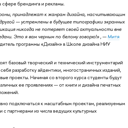
в сфере брендинга и рекламы.
ороны, принадлежат к жанрам дизайна, насчитывающим
другой — устремлены в будущее типографики экранных
никация никогда не потеряет своей актуальности вне
дачи. Это я вам черным по белому говорю!»
, —
Митя
одитель программы «Дизайн» в Школе дизайна НИУ
оят базовый творческий и технический инструментарий
 себя разработку айдентики, многостраничных изданий,
овые проекты.
Начиная со второго курса студенты будут
азличных ее проявлениях — от книги и дизайна печатных
иложений.
ивно подключаться к масштабным проектам, реализуемым
и с партнерами из числа ведущих культурных