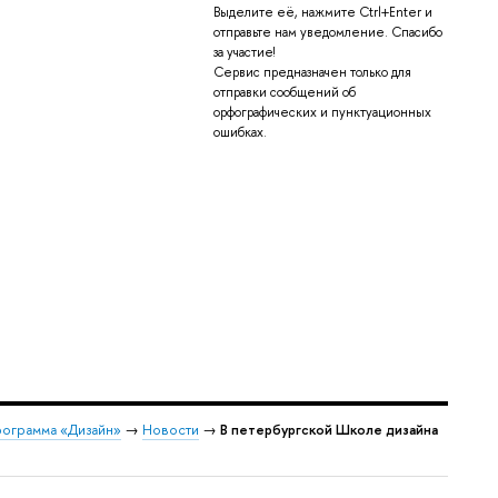
Выделите её, нажмите Ctrl+Enter и
отправьте нам уведомление. Спасибо
за участие!
Сервис предназначен только для
отправки сообщений об
орфографических и пунктуационных
ошибках.
рограмма «Дизайн»
→
Новости
→
В петербургской Школе дизайна