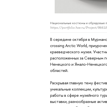
Национальные костюмы и обрядовые п
https://portfolio.hse.ru/Project/8661
В середине октября в Мурман
crossing Arctic World, приуро
краеведческого музея. Участн
расположенных за Северным по
Ненецкого и Ямало-Ненецкого 
областей.
Раскрывая главную тему фести
уникальные коллекции, культу
работы в сфере музейного тур
выставки, разнообразные акти