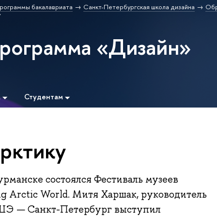
рограммы бакалавриата
Санкт-Петербургская школа дизайна
Обр
у
программа «Дизайн»
м
Студентам
рктику
урманске состоялся Фестиваль музеев
g Arctic World. Митя Харшак, руководитель
Э — Санкт-Петербург выступил