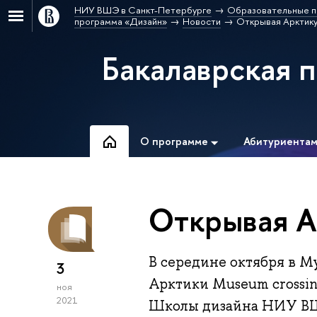
НИУ ВШЭ в Санкт-Петербурге
Образовательные п
программа «Дизайн»
Новости
Открывая Арктик
Бакалаврская 
О программе
Абитуриента
Открывая А
В середине октября в М
3
Арктики Museum crossin
ноя
2021
Школы дизайна НИУ ВШ