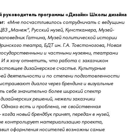
й руководитель программы «Дизайн» Школы дизайна
г:
«Мне посчастливилось сотрудничать с ведущими
ВЗ „Манеж“, Русский музей, Кунсткамера, Музей-
заповедник Гатчина, Музей политической истории
ринского театра, БДТ им. Г.А. Товстоногова, Новая
 государственными и частными музеями, театрами
И я хочу отметить, что работа с заказчиком
астоящее дизайнерское счастье. Культурные
оей деятельности и по степени подготовленности
выстраивают диалог через брендинг и визуальные
ть себе значительно более широкий спектр
дизайнерских решений, нежели заказчики
 Однако есть и проблема, не свойственная
когда новый брендбук принят, передан в музей,
 не контролирует материализацию проекта,
равил оформления носителей возможны самые