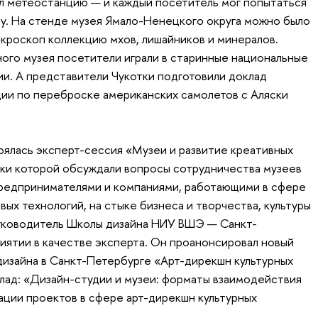
л метеостанцию — и каждый посетитель мог попытаться
у. На стенде музея Ямало-Ненецкого округа можно было
кроскоп коллекцию мхов, лишайников и минералов.
ного музея посетители играли в старинные национальные
ии. А представители Чукотки подготовили доклад
ии по переброске американских самолетов с Аляски
оялась эксперт-сессия «Музеи и развитие креативных
ики которой обсуждали вопросы сотрудничества музеев
предпринимателями и компаниями, работающими в сфере
овых технологий, на стыке бизнеса и творчества, культуры
руководитель Школы дизайна НИУ ВШЭ — Санкт-
иятии в качестве эксперта. Он проанонсировал новый
изайна в Санкт-Петербурге «Арт-дирекшн культурных
лад: «Дизайн-студии и музеи: форматы взаимодействия
ации проектов в сфере арт-дирекшн культурных