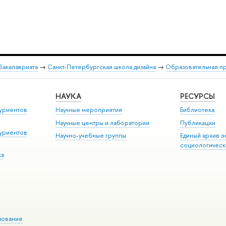
бакалавриата
→
Санкт-Петербургская школа дизайна
→
Образовательная п
НАУКА
РЕСУРСЫ
уриентов
Научные мероприятия
Библиотека
Научные центры и лаборатории
Публикации
уриентов
Научно-учебные группы
Единый архив э
социологическ
ка
зование