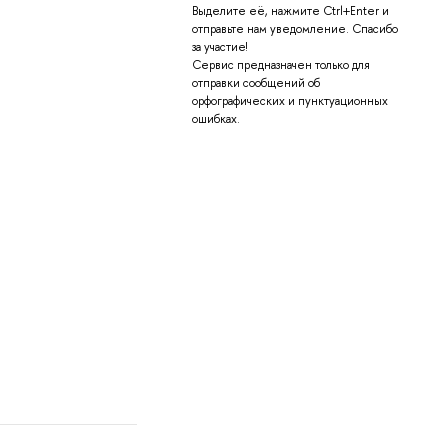
Выделите её, нажмите Ctrl+Enter и
отправьте нам уведомление. Спасибо
за участие!
Сервис предназначен только для
отправки сообщений об
орфографических и пунктуационных
ошибках.