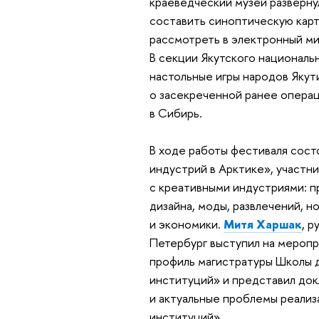
краеведческий музей разверну
составить синоптическую карт
рассмотреть в электронный ми
В секции Якутского националь
настольные игры народов Якут
о засекреченной ранее операц
в Сибирь.
В ходе работы фестиваля сост
индустрий в Арктике», участн
с креативными индустриями: 
дизайна, моды, развлечений, н
и экономики.
Митя Харшак
, 
Петербург выступил на меропр
профиль магистратуры Школы д
институций» и представил док
и актуальные проблемы реализ
институций».