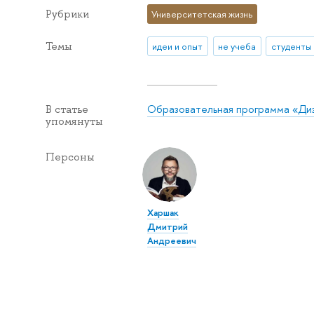
Рубрики
Университетская жизнь
Темы
идеи и опыт
не учеба
студенты
Образовательная программа «Ди
В статье
упомянуты
Персоны
Харшак
Дмитрий
Андреевич