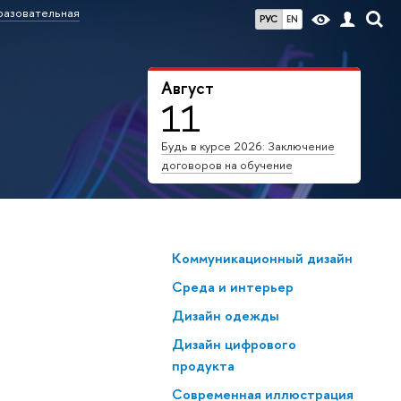
азовательная
РУС
EN
Август
11
Будь в курсе 2026: Заключение
договоров на обучение
Коммуникационный дизайн
Среда и интерьер
Дизайн одежды
Дизайн цифрового
продукта
Современная иллюстрация