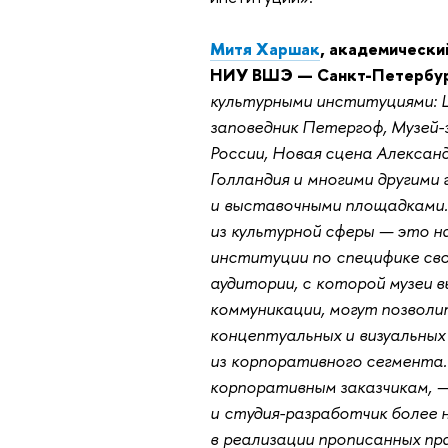
Митя Харшак
, академически
НИУ ВШЭ — Санкт-Петербур
культурными институциями: Ц
заповедник Петергоф, Музей-
России, Новая сцена Александ
Голландия и многими другими
и выставочными площадками. 
из культурной сферы — это н
институции по специфике св
аудитории, с которой музеи 
коммуникации, могут позволи
концептуальных и визуальных 
из корпоративного сегмента.
корпоративным заказчикам, — 
и студия-разработчик более
в реализации прописанных п