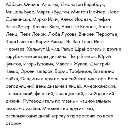
Аббаси, Филипп Апелюа, Джонатан Барнбрук,
Мишель Буве, Мартин Вудтли, Милтон Глейзер, Лекс
Древински, Мирко Илич, Алекс Йордан, Стефан
Загмайстер, Катрин Заск, Алан Ле Кернек, Анетт
Ленц, Пека Лоири, Люба Лукова, Винсен Перротье,
Кари Пииппо, Карим Рашид, Ян Ван Торн, Иван
Чермаев, Хельмут Шмид, Ральф Шрайфогель и другие
зарубежные звезды дизайна. Петр Банков, Юрий
Гулитов, Игорь Гурович, Максим Жуков, Дмитрий
Кавко, Эркен Кагаров, Борис Трофимов, Владимир
Чайка, Фалдины и другие российские мастера. Весь
сегодняшний день дизайна в лицах. Американский,
голландский, финский, французский, швейцарский
дизайн. Путеводитель по главным национальным
школам дизайна. Множество других тем,
раскрывающих дизайнерскую профессию со всех
сторон.