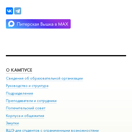
О КАМПУСЕ
ОБ
Сведения об образовательной организации
Мер
Руководство и структура
Мер
Подразделения
Дов
Преподаватели и сотрудники
Ол
Попечительский совет
При
Корпуса и общежития
При
Закупки
Ди
ВШЭ для студентов с ограниченными возможностями
До