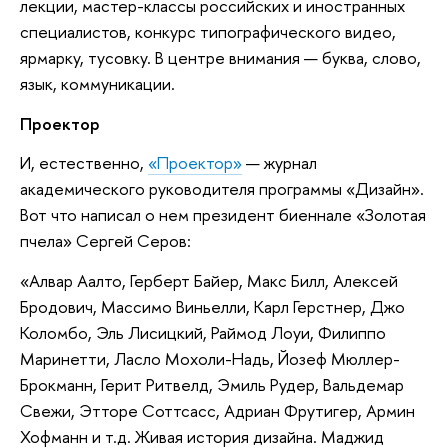
лекции, мастер-классы российских и иностранных
специалистов, конкурс типографического видео,
ярмарку, тусовку. В центре внимания — буква, слово,
язык, коммуникации.
Проектор
И, естественно,
«Проектор»
— журнал
академического руководителя программы «Дизайн».
Вот что написал о нем президент биеннале «Золотая
пчела» Сергей Серов:
«Алвар Аалто, Герберт Байер, Макс Билл, Алексей
Бродович, Массимо Виньелли, Карл Герстнер, Джо
Коломбо, Эль Лисицкий, Раймод Лоуи, Филиппо
Маринетти, Ласло Мохоли-Надь, Йозеф Мюллер-
Брокманн, Герит Ритвелд, Эмиль Рудер, Вальдемар
Свежи, Этторе Соттсасс, Адриан Фрутигер, Армин
Хофманн и т.д. Живая история дизайна. Маджид