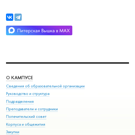
О КАМПУСЕ
ОБ
Сведения об образовательной организации
Мер
Руководство и структура
Мер
Подразделения
Дов
Преподаватели и сотрудники
Ол
Попечительский совет
При
Корпуса и общежития
При
Закупки
Ди