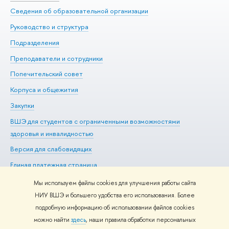
Сведения об образовательной организации
Ме
Руководство и структура
Ме
Подразделения
До
Преподаватели и сотрудники
Ол
Попечительский совет
Пр
Корпуса и общежития
Пр
Закупки
Ди
ВШЭ для студентов с ограниченными возможностями
До
здоровья и инвалидностью
Ас
Версия для слабовидящих
Обр
Единая платежная страница
Мы используем файлы cookies для улучшения работы сайта
НИУ ВШЭ и большего удобства его использования. Более
подробную информацию об использовании файлов cookies
Редактору
можно найти
здесь
, наши правила обработки персональных
© НИУ ВШЭ 1993–2026
Адреса и контакты
Условия