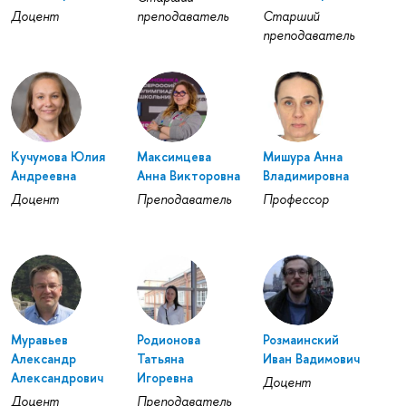
Доцент
преподаватель
Старший
преподаватель
Кучумова Юлия
Максимцева
Мишура Анна
Андреевна
Анна Викторовна
Владимировна
Доцент
Преподаватель
Профессор
Муравьев
Родионова
Розмаинский
Александр
Татьяна
Иван Вадимович
Александрович
Игоревна
Доцент
Доцент
Преподаватель