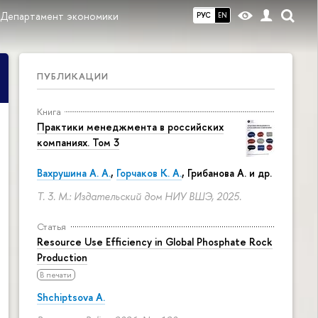
Департамент экономики
РУС
EN
ПУБЛИКАЦИИ
Книга
Практики менеджмента в российских
компаниях. Том 3
Вахрушина А. А.
,
Горчаков К. А.
, Грибанова А. и др.
Т. 3. М.: Издательский дом НИУ ВШЭ, 2025.
Статья
Resource Use Efficiency in Global Phosphate Rock
Production
В печати
Shchiptsova A.