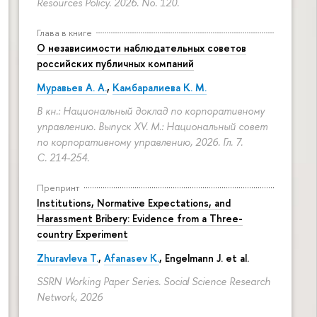
Resources Policy. 2026. No. 120.
Глава в книге
О независимости наблюдательных советов
российских публичных компаний
Муравьев А. А.
,
Камбаралиева К. М.
В кн.: Национальный доклад по корпоративному
управлению. Выпуск XV. М.: Национальный совет
по корпоративному управлению, 2026. Гл. 7.
С. 214-254.
Препринт
Institutions, Normative Expectations, and
Harassment Bribery: Evidence from a Three-
country Experiment
Zhuravleva T.
,
Afanasev K.
, Engelmann J. et al.
SSRN Working Paper Series. Social Science Research
Network, 2026