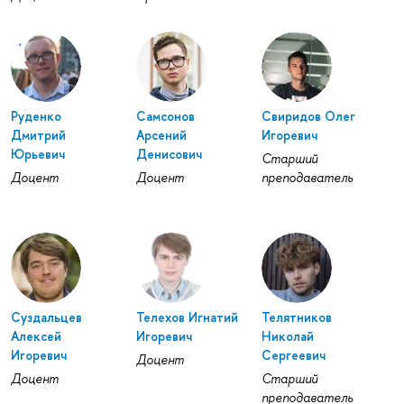
Руденко
Самсонов
Свиридов Олег
Дмитрий
Арсений
Игоревич
Юрьевич
Денисович
Старший
Доцент
Доцент
преподаватель
Суздальцев
Телехов Игнатий
Телятников
Алексей
Игоревич
Николай
Игоревич
Сергеевич
Доцент
Доцент
Старший
преподаватель