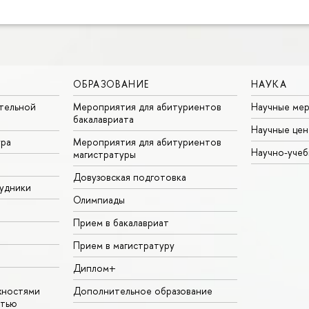
ОБРАЗОВАНИЕ
НАУКА
тельной
Мероприятия для абитуриентов
Научные ме
бакалавриата
Научные цен
ура
Мероприятия для абитуриентов
Научно-учеб
магистратуры
Довузовская подготовка
удники
Олимпиады
Прием в бакалавриат
Прием в магистратуру
Диплом+
жностями
Дополнительное образование
стью