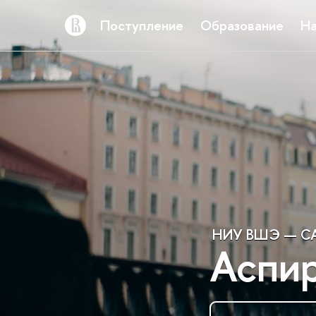
Поступление
Образование
На
НИУ ВШЭ — СА
Аспи