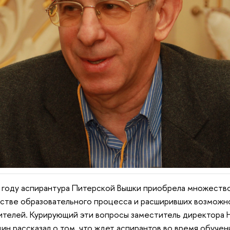
 году аспирантура Питерской Вышки приобрела множество
естве образовательного процесса и расширивших возможн
ителей. Курирующий эти вопросы заместитель директора 
дин рассказал о том, что ждет аспирантов во время обучен