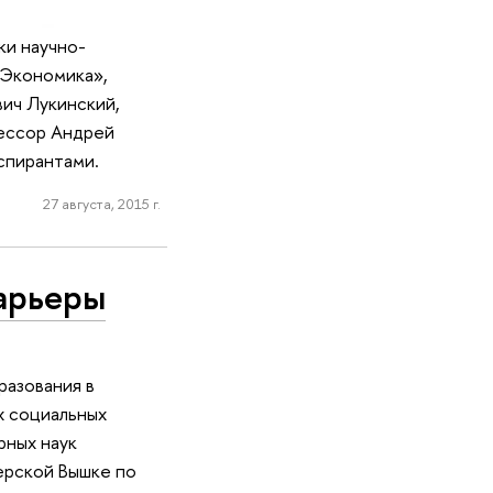
ки научно-
«Экономика»,
ич Лукинский,
фессор Андрей
спирантами.
27 августа, 2015 г.
арьеры
разования в
х социальных
рных наук
ерской Вышке по