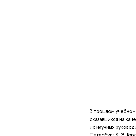
В прошлом учебном
сказавшихся на кач
их научных руковод
Петербург В. Э. Гор