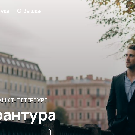
ука
О Вышке
НКТ-ПЕТЕРБУРГ
рантура