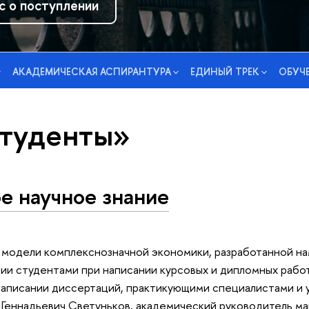
с о поступлении
АКАДЕМИЧЕСКАЯ АСПИРАНТУРА
ЕДИНЫЙ ТРЕК
ОБУЧ
студенты»
е научное знание
модели комплекснозначной экономики, разработанной на
сии студентами при написании курсовых и дипломных работ
написании диссертаций, практикующими специалистами и 
Геннадьевич Светуньков, академический руководитель ма