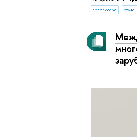
профессора
студен
Межд
мног
зару