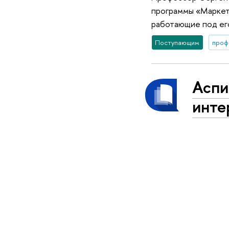
программы «Маркети
работающие под ег
Поступающим
проф
Аспи
инте