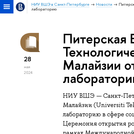
НИУ ВШЭ в Санкт-Петербурге
Новости
Питерск
лабораторию
Питерская 
Технологич
28
Малайзии о
мая
лаборатор
2024
НИУ ВШЭ — Санкт-Пете
Малайзии (Universiti T
лабораторию в сфере со
Церемония открытия рос
рамках Международной 