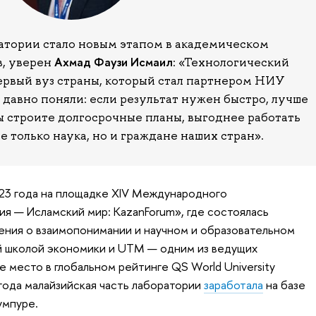
атории стало новым этапом в академическом
Ахмад Фаузи Исмаил
в, уверен
: «Технологический
рвый вуз страны, который стал партнером НИУ
давно поняли: если результат нужен быстро, лучше
ы строите долгосрочные планы, выгоднее работать
е только наука, но и граждане наших стран».
23 года на площадке XIV Международного
я — Исламский мир: KazanForum», где состоялась
ения о взаимопонимании и научном и образовательном
 школой экономики и UTM — одним из ведущих
 место в глобальном рейтинге QS World University
 года малайзийская часть лаборатории
заработала
на базе
умпуре.