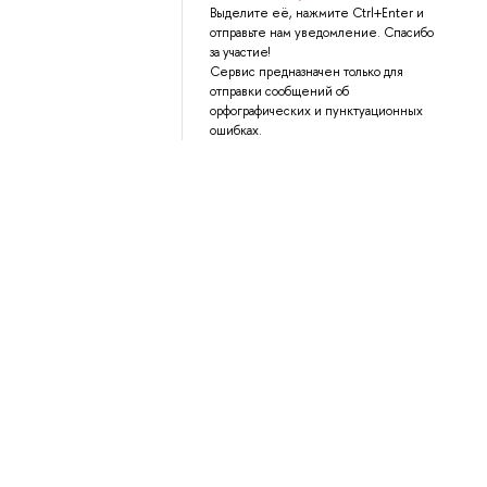
Выделите её, нажмите Ctrl+Enter и
отправьте нам уведомление. Спасибо
за участие!
Сервис предназначен только для
отправки сообщений об
орфографических и пунктуационных
ошибках.