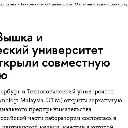
ая Вышка и Технологический университет Малайзии открыли совместн
Вышка и
еский университет
ткрыли совместную
ию
рбург и Технологический университет
eknologi Malaysia, UTM) открыли зеркальную
циального предпринимательства.
сийской части лаборатории состоялась в
партнерской недели, участие в которой