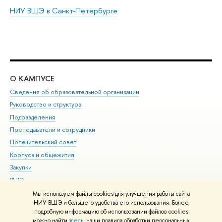
НИУ ВШЭ в Санкт-Петербурге
О КАМПУСЕ
ОБ
Сведения об образовательной организации
Мер
Руководство и структура
Мер
Подразделения
Дов
Преподаватели и сотрудники
Ол
Попечительский совет
При
Корпуса и общежития
При
Закупки
Ди
ВШЭ для студентов с ограниченными возможностями
До
здоровья и инвалидностью
Ас
Мы используем файлы cookies для улучшения работы сайта
Версия для слабовидящих
НИУ ВШЭ и большего удобства его использования. Более
Обр
подробную информацию об использовании файлов cookies
Единая платежная страница
можно найти
здесь
, наши правила обработки персональных