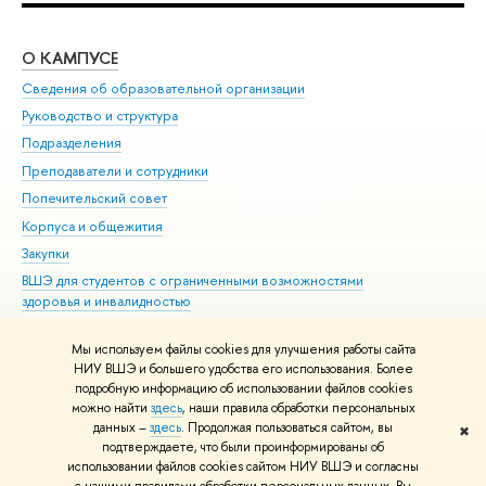
О КАМПУСЕ
ОБ
Сведения об образовательной организации
Мер
Руководство и структура
Мер
Подразделения
Дов
Преподаватели и сотрудники
Ол
Попечительский совет
При
Корпуса и общежития
При
Закупки
Ди
ВШЭ для студентов с ограниченными возможностями
До
здоровья и инвалидностью
Ас
Версия для слабовидящих
Обр
Мы используем файлы cookies для улучшения работы сайта
Единая платежная страница
НИУ ВШЭ и большего удобства его использования. Более
подробную информацию об использовании файлов cookies
можно найти
здесь
, наши правила обработки персональных
данных –
здесь
. Продолжая пользоваться сайтом, вы
✖
Редактору
подтверждаете, что были проинформированы об
© НИУ ВШЭ 1993–2026
Адреса и контакты
Условия использования
использовании файлов cookies сайтом НИУ ВШЭ и согласны