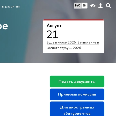
РУС
EN
ты развития
ое
Август
21
Будь в курсе 2026: Зачисление в
магистратуру — 2026
Подать документы
Приемная комиссия
Для иностранных
абитуриентов