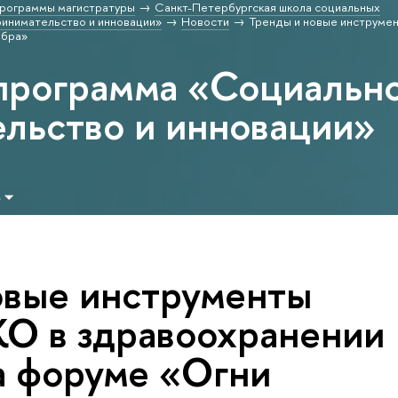
рограммы магистратуры
Санкт-Петербургская школа социальных
инимательство и инновации»
Новости
Тренды и новые инструмен
обра»
программа «Социальн
льство и инновации»
м
овые инструменты
КО в здравоохранении
а форуме «Огни