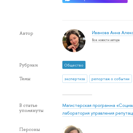
Иванова Анна Алек
Автор
Все новости автора
Рубрики
Общество
Темы
экспертиза
репортаж о событии
Магистерская программа «Социал
В статье
упомянуты
лаборатория управления репутац
Персоны