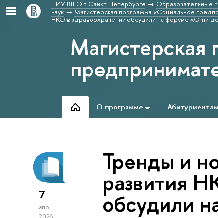
НИУ ВШЭ в Санкт-Петербурге
Образовательные п
наук
Магистерская программа «Социальное предпр
НКО в здравоохранении обсудили на форуме «Огни д
Магистерская 
предпринимате
О программе
Абитуриента
Тренды и н
развития Н
7
обсудили н
апр
2026