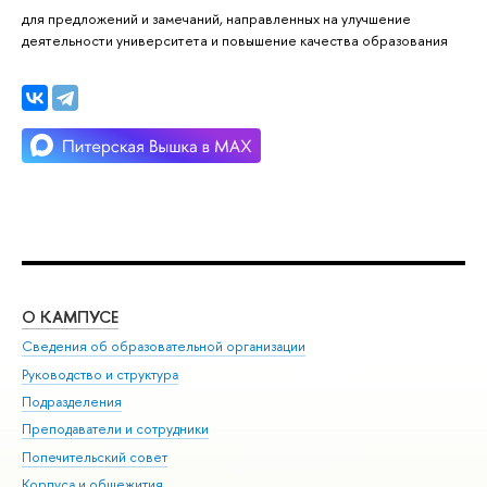
для предложений и замечаний, направленных на улучшение
деятельности университета и повышение качества образования
О КАМПУСЕ
ОБ
Сведения об образовательной организации
Мер
Руководство и структура
Мер
Подразделения
Дов
Преподаватели и сотрудники
Ол
Попечительский совет
При
Корпуса и общежития
При