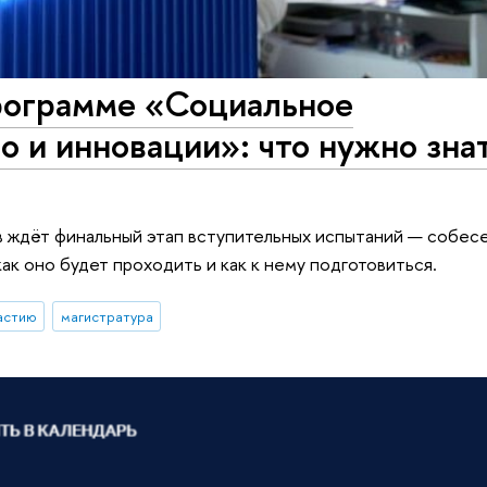
рограмме «Социальное
 и инновации»: что нужно зна
 ждёт финальный этап вступительных испытаний — собес
ак оно будет проходить и как к нему подготовиться.
астию
магистратура