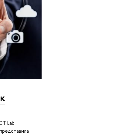
ск
CT Lab
представила