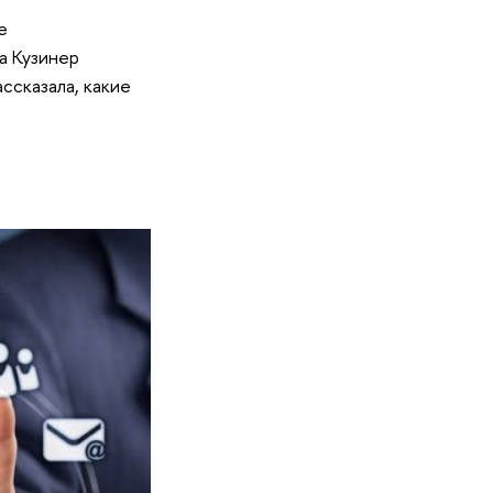
е
а Кузинер
ссказала, какие