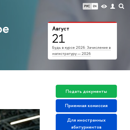
РУС
EN
ое
Август
21
Будь в курсе 2026: Зачисление в
магистратуру — 2026
Подать документы
Приемная комиссия
Для иностранных
абитуриентов