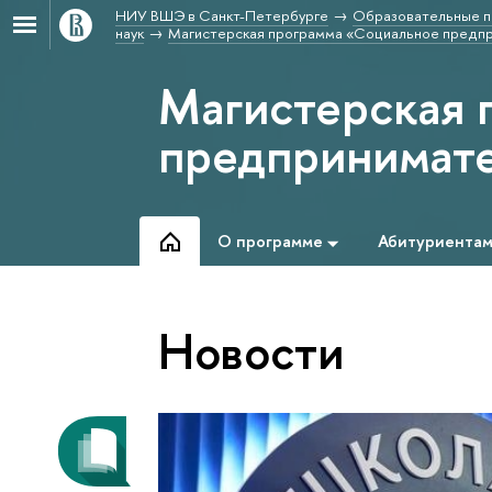
НИУ ВШЭ в Санкт-Петербурге
Образовательные п
наук
Магистерская программа «Социальное предпр
Магистерская 
предпринимате
О программе
Абитуриента
Новости