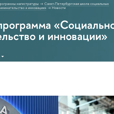
рограммы магистратуры
Санкт-Петербургская школа социальных
инимательство и инновации»
Новости
программа «Социальн
льство и инновации»
м