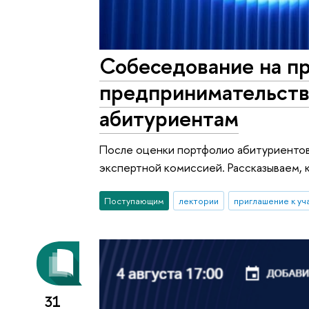
Собеседование на п
предпринимательство
абитуриентам
После оценки портфолио абитуриентов
экспертной комиссией. Рассказываем, к
Поступающим
лектории
приглашение к уч
31