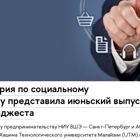
рия по социальному
у представила июньский выпу
йджеста
му предпринимательству НИУ ВШЭ — Санкт-Петербург и A
Хашима Технологического университета Малайзии (UTM) 