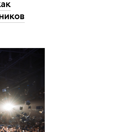
как
ников