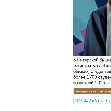
В Питерской Вышке
магистратуры. В к
близких, студенто
более 1700 студен
выпускной-2023 — 
Университетская жиз
НИУ ВШЭ в Санкт-Пе