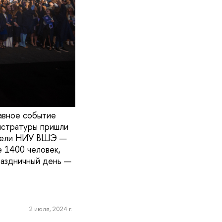
авное событие
гистратуры пришли
чители НИУ ВШЭ —
 1400 человек,
раздничный день —
2 июля, 2024 г.