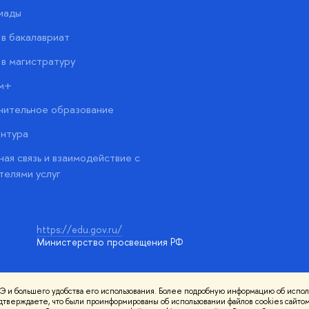
иады
в бакалавриат
в магистратуру
м+
нительное образование
нтура
ая связь и взаимодействие с
телями услуг
https://edu.gov.ru/
Министерство просвещения РФ
 и большего удобства его использования. Более подробную информацию об испол
ования материалов
Политика конфиденциальности
Карта сайта
подтверждаете, что были проинформированы об использовании файлов cookies сай
НИУ ВШЭ