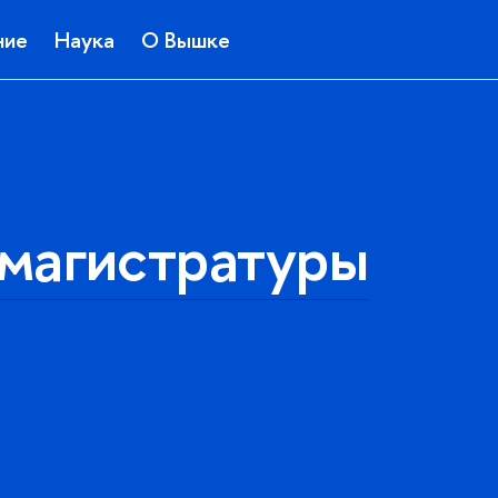
ние
Наука
О Вышке
магистратуры