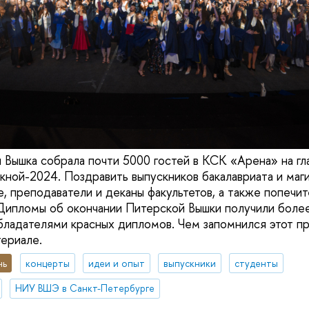
 Вышка собрала почти 5000 гостей в КСК «Арена» на гл
скной-2024. Поздравить выпускников бакалавриата и ма
ие, преподаватели и деканы факультетов, а также попе
Дипломы об окончании Питерской Вышки получили более
обладателями красных дипломов. Чем запомнился этот п
териале.
нь
концерты
идеи и опыт
выпускники
студенты
НИУ ВШЭ в Санкт-Петербурге