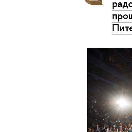
радо
про
Пит