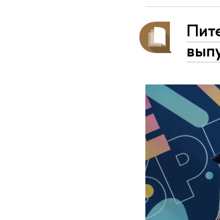
Пит
вып