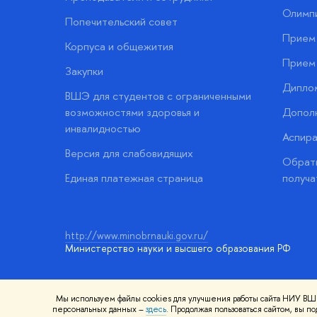
Олимп
Попечительский совет
Прием 
Корпуса и общежития
Прием 
Закупки
Дипло
ВШЭ для студентов с ограниченными
возможностями здоровья и
Допол
инвалидностью
Аспира
Версия для слабовидящих
Обратн
Единая платежная страница
получа
http://www.minobrnauki.gov.ru/
Министерство науки и высшего образования РФ
Мы используем файлы cookies для улучшения работы сайта НИУ ВШЭ
© НИУ ВШЭ 1993–2026
Адреса и контакты
Условия использ
персональных данных –
здесь
. Продолжая пользоваться сайтом, вы 
Шрифты HSE Sans и HSE Slab разработаны в
Школе дизайна 