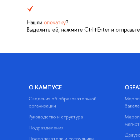
Нашли
опечатку
?
Выделите её, нажмите Ctrl+Enter и отправьт
О КАМПУСЕ
ОБРА
Сведения об образовательной
Меропр
организации
бакала
Руководство и структура
Меропр
магист
Подразделения
Довузо
Преподаватели и сотрудники