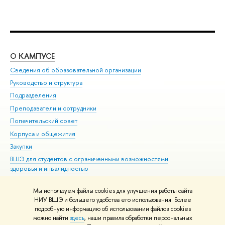
О КАМПУСЕ
ОБ
Сведения об образовательной организации
Мер
Руководство и структура
Мер
Подразделения
Дов
Преподаватели и сотрудники
Ол
Попечительский совет
При
Корпуса и общежития
При
Закупки
Ди
ВШЭ для студентов с ограниченными возможностями
До
здоровья и инвалидностью
Ас
Версия для слабовидящих
Обр
Мы используем файлы cookies для улучшения работы сайта
Единая платежная страница
НИУ ВШЭ и большего удобства его использования. Более
подробную информацию об использовании файлов cookies
можно найти
здесь
, наши правила обработки персональных