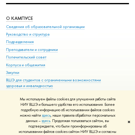
О КАМПУСЕ
ОБ
Сведения об образовательной организации
Мер
Руководство и структура
Мер
Подразделения
Дов
Преподаватели и сотрудники
Ол
Попечительский совет
При
Корпуса и общежития
При
Закупки
Ди
ВШЭ для студентов с ограниченными возможностями
До
здоровья и инвалидностью
Ас
Версия для слабовидящих
Обр
Мы используем файлы cookies для улучшения работы сайта
Единая платежная страница
НИУ ВШЭ и большего удобства его использования. Более
подробную информацию об использовании файлов cookies
можно найти
здесь
, наши правила обработки персональных
данных –
здесь
. Продолжая пользоваться сайтом, вы
✖
Редактору
подтверждаете, что были проинформированы об
© НИУ ВШЭ 1993–2026
Адреса и контакты
Условия использования
использовании файлов cookies сайтом НИУ ВШЭ и согласны