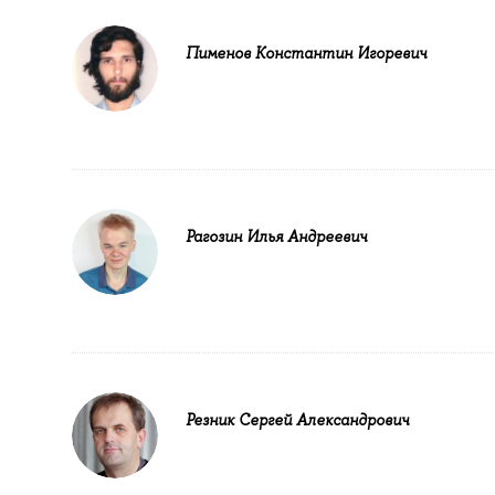
Пименов Константин Игоревич
Рагозин Илья Андреевич
Резник Сергей Александрович