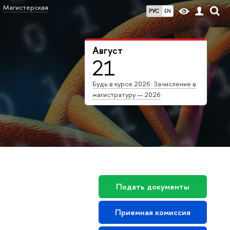
Магистерская
РУС
EN
Август
21
Будь в курсе 2026: Зачисление в
магистратуру — 2026
Подать документы
Приемная комиссия