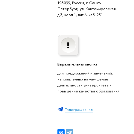
198099, Россия, г. Санкт-
Петербург, ул. Кантемировская,
д.3, корп.1, лит.А, каб. 251
Выразительная кнопка
для предложений и замечаний,
направленных на улучшение
деятельности университета и
повышение качества образования
Телеграм канал