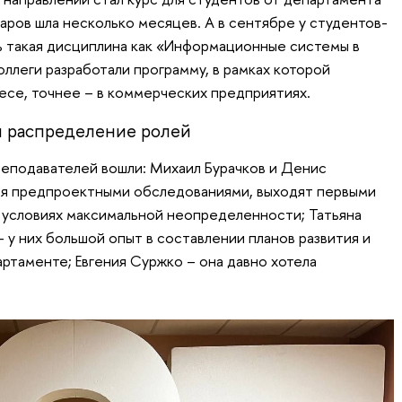
аров шла несколько месяцев. А в сентябре у студентов-
ь такая дисциплина как «Информационные системы в
ллеги разработали программу, в рамках которой
есе, точнее – в коммерческих предприятиях.
 распределение ролей
реподавателей вошли: Михаил Бурачков и Денис
ся предпроектными обследованиями, выходят первыми
в условиях максимальной неопределенности; Татьяна
 у них большой опыт в составлении планов развития и
ртаменте; Евгения Суржко – она давно хотела