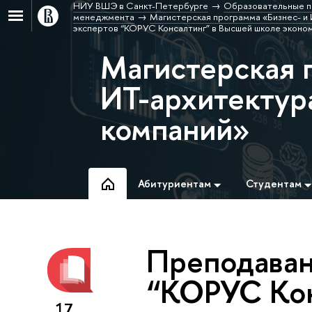
НИУ ВШЭ в Санкт-Петербурге
Образовательные п
менеджмента
Магистерская программа «Бизнес- и
экспертов “КОРУС Консалтинг” в Высшей школе эконо
Магистерская 
ИТ-архитектур
компаний»
Абитуриентам
Студентам
Преподаван
“КОРУС Кон
17