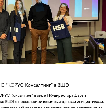
1С “КОРУС Консалтинг” в ВШЭ
ОРУС Консалтинг” в лице HR-директора Дарьи
тво ВШЭ с несколькими взаимовыгодными инициативами.
 направлений стал курс для студентов от департамента