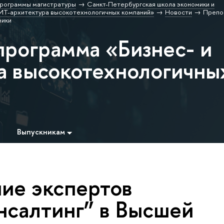
рограммы магистратуры
Санкт-Петербургская школа экономики и
 ИТ-архитектура высокотехнологичных компаний»
Новости
Препо
мики
программа «Бизнес- и
а высокотехнологичны
Выпускникам
ие экспертов
салтинг” в Высшей