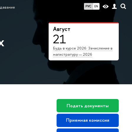
РУС
EN
давание
Август
21
х
Будь в курсе 2026: Зачисление в
магистратуру — 2026
Подать документы
Приемная комиссия