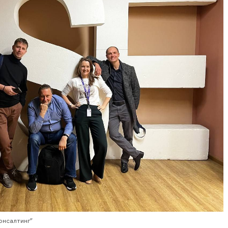
онсалтинг”