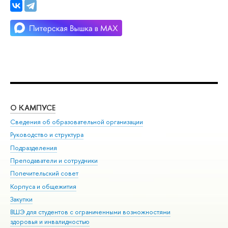
О КАМПУСЕ
ОБ
Сведения об образовательной организации
Мер
Руководство и структура
Мер
Подразделения
Дов
Преподаватели и сотрудники
Ол
Попечительский совет
При
Корпуса и общежития
При
Закупки
Ди
ВШЭ для студентов с ограниченными возможностями
До
здоровья и инвалидностью
Ас