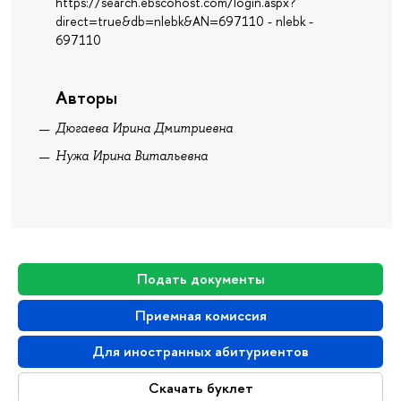
https://search.ebscohost.com/login.aspx?
direct=true&db=nlebk&AN=697110 - nlebk -
697110
Авторы
Дюгаева Ирина Дмитриевна
Нужа Ирина Витальевна
Подать документы
Приемная комиссия
Для иностранных абитуриентов
Скачать буклет