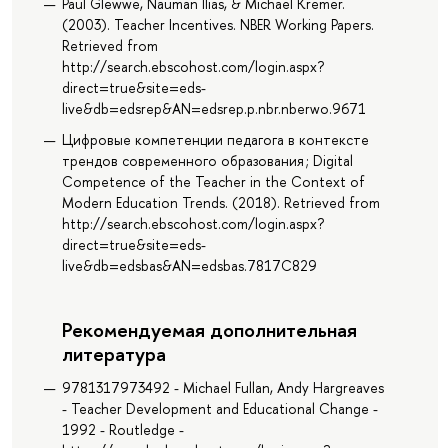
Paul Glewwe, Nauman Ilias, & Michael Kremer.
(2003). Teacher Incentives. NBER Working Papers.
Retrieved from
http://search.ebscohost.com/login.aspx?
direct=true&site=eds-
live&db=edsrep&AN=edsrep.p.nbr.nberwo.9671
Цифровые компетенции педагога в контексте
трендов современного образования ; Digital
Competence of the Teacher in the Context of
Modern Education Trends. (2018). Retrieved from
http://search.ebscohost.com/login.aspx?
direct=true&site=eds-
live&db=edsbas&AN=edsbas.7817C829
Рекомендуемая дополнительная
литература
9781317973492 - Michael Fullan, Andy Hargreaves
- Teacher Development and Educational Change -
1992 - Routledge -