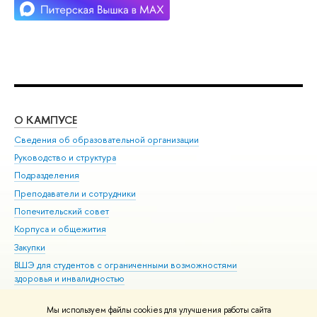
О КАМПУСЕ
ОБ
Сведения об образовательной организации
Мер
Руководство и структура
Мер
Подразделения
Дов
Преподаватели и сотрудники
Ол
Попечительский совет
При
Корпуса и общежития
При
Закупки
Ди
ВШЭ для студентов с ограниченными возможностями
До
здоровья и инвалидностью
Ас
Версия для слабовидящих
Обр
Мы используем файлы cookies для улучшения работы сайта
Единая платежная страница