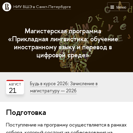
НИУ ВШЭ в Санкт-Петербурге
Меню
Магистерская программа
«Прикладная лингвистика: обучение
иностранному языку и перевод в
цифровой среде»
Будь в курсе 2026: Зачисление в
АВГУСТ
21
магистратуру — 2026
Подготовка
Поступление на программу осуществляется в рамках
отбора, который состоит из собеседования на