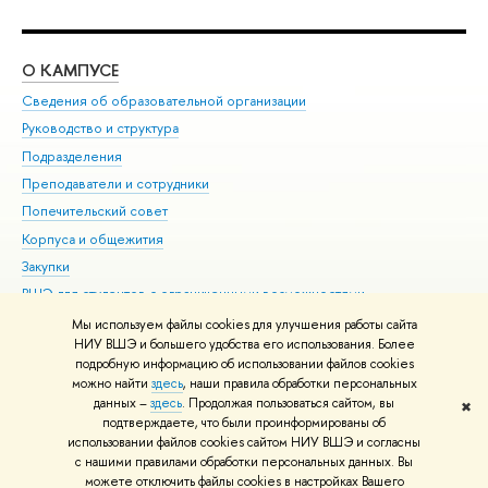
О КАМПУСЕ
ОБ
Сведения об образовательной организации
Мер
Руководство и структура
Мер
Подразделения
Дов
Преподаватели и сотрудники
Ол
Попечительский совет
При
Корпуса и общежития
При
Закупки
Ди
ВШЭ для студентов с ограниченными возможностями
До
здоровья и инвалидностью
Ас
Мы используем файлы cookies для улучшения работы сайта
Версия для слабовидящих
НИУ ВШЭ и большего удобства его использования. Более
Обр
подробную информацию об использовании файлов cookies
Единая платежная страница
можно найти
здесь
, наши правила обработки персональных
данных –
здесь
. Продолжая пользоваться сайтом, вы
✖
Редактору
подтверждаете, что были проинформированы об
© НИУ ВШЭ 1993–2026
Адреса и контакты
Условия использования
использовании файлов cookies сайтом НИУ ВШЭ и согласны
с нашими правилами обработки персональных данных. Вы
материалов
Политика конфиденциальности
Карта сайта
можете отключить файлы cookies в настройках Вашего
Шрифты HSE Sans и HSE Slab разработаны в
Школе дизайна НИУ ВШЭ