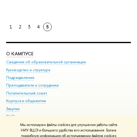
1
2
3
4
5
О КАМПУСЕ
ОБ
Сведения об образовательной организации
Мер
Руководство и структура
Мер
Подразделения
Дов
Преподаватели и сотрудники
Ол
Попечительский совет
При
Корпуса и общежития
При
Закупки
Ди
ВШЭ для студентов с ограниченными возможностями
До
здоровья и инвалидностью
Ас
Мы используем файлы cookies для улучшения работы сайта
Версия для слабовидящих
НИУ ВШЭ и большего удобства его использования. Более
Обр
подробную информацию об использовании файлов cookies