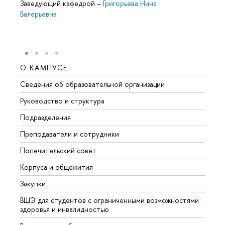
Заведующий кафедрой
–
Григорьева Нина
Валерьевна
О КАМПУСЕ
ОБР
Сведения об образовательной организации
Мероп
Руководство и структура
Мероп
Подразделения
Довуз
Преподаватели и сотрудники
Олим
Попечительский совет
Прием
Корпуса и общежития
Прием
Закупки
Дипл
ВШЭ для студентов с ограниченными возможностями
Допол
здоровья и инвалидностью
Аспир