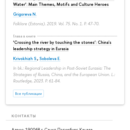
Water’: Main Themes, Motifs and Culture Heroes
Grigoreva N.
Folklore (Estonia). 2019. Vol. 75. No. 1.
P. 47-70.
Глава в книге
‘Crossing the river by touching the stones’: China's
leadership strategy in Eurasia
Krivokhizh S.
,
Soboleva E.
In bk.: Regional Leadership in Post-Soviet Eurasia: The
Strategies of Russia, China, and the European Union. L.:
Routledge, 2023.
P. 61-84.
Все публикации
КОНТАКТЫ
Адрес: 190068 г. Санкт-Петербург, Канала