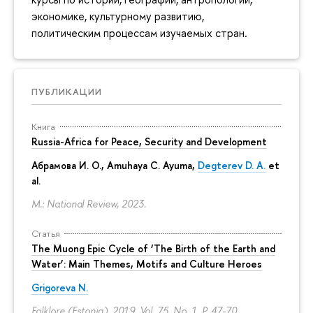
экономике, культурному развитию,
политическим процессам изучаемых стран.
ПУБЛИКАЦИИ
Книга
Russia-Africa for Peace, Security and Development
Абрамова И. О.
,
Amuhaya C. Ayuma
,
Degterev D. A.
et
al.
M.: National Review, 2023.
Статья
The Muong Epic Cycle of ‘The Birth of the Earth and
Water’: Main Themes, Motifs and Culture Heroes
Grigoreva N.
Folklore (Estonia). 2019. Vol. 75. No. 1.
P. 47-70.