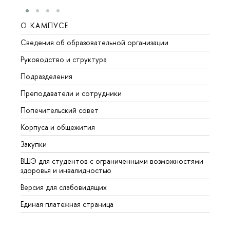
О КАМПУСЕ
ОБР
Сведения об образовательной организации
Мероп
Руководство и структура
Мероп
Подразделения
Довуз
Преподаватели и сотрудники
Олим
Попечительский совет
Прием
Корпуса и общежития
Прием
Закупки
Дипл
ВШЭ для студентов с ограниченными возможностями
Допол
здоровья и инвалидностью
Аспир
Версия для слабовидящих
Обрат
Единая платежная страница