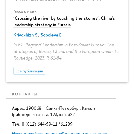
Глава в книге
‘Crossing the river by touching the stones’: China's
leadership strategy in Eurasia
Krivokhizh S.
,
Soboleva E.
In bk.: Regional Leadership in Post-Soviet Eurasia: The
Strategies of Russia, China, and the European Union. L.:
Routledge, 2023.
P. 61-84.
Все публикации
КОНТАКТЫ
Адрес: 190068 г. Санкт-Петербург, Канала
Грибоедова наб., д. 123, каб. 322
Тел.: 8 (812) 644-59-11 *61289
Научно-учебная группа «Фольклор и культурное