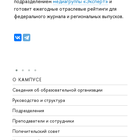
подразделением
медиагруппы «Эксперт»
и
готовит ежегодные отраслевые рейтинги для
федерального журнала и региональных выпусков.
О КАМПУСЕ
ОБР
Сведения об образовательной организации
Мероп
Руководство и структура
Мероп
Подразделения
Довуз
Преподаватели и сотрудники
Олим
Попечительский совет
Прием