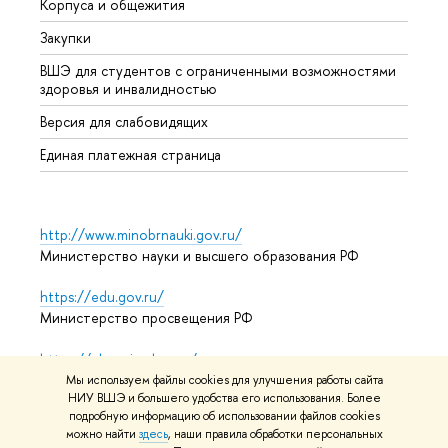
Корпуса и общежития
Прием
Закупки
Дипл
ВШЭ для студентов с ограниченными возможностями
Допол
здоровья и инвалидностью
Аспир
Версия для слабовидящих
Обрат
Единая платежная страница
http://www.minobrnauki.gov.ru/
Министерство науки и высшего образования РФ
https://edu.gov.ru/
Министерство просвещения РФ
https://elearning.hse.ru/mooc
Массовые открытые онлайн-курсы
Мы используем файлы cookies для улучшения работы сайта
НИУ ВШЭ и большего удобства его использования. Более
подробную информацию об использовании файлов cookies
можно найти
здесь
, наши правила обработки персональных